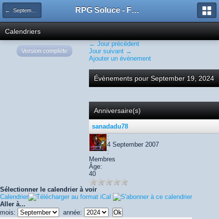
RPG Soluce - Forum
← September 2024
Calendriers
← Jour précédent
Version complète
Jour suivant →
Ajouter un évènement
Évènements pour September 19, 2024
Anniversaire(s)
sanadadu78
:
4 September 2007
:
Membres
Âge:
40
Sélectionner le calendrier à voir
Calendrier
Aller à...
mois:
année: