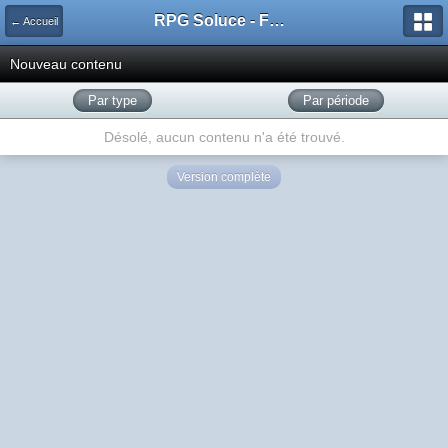
RPG Soluce - Forum
← Accueil
Nouveau contenu
Par type
Par période
Désolé, aucun contenu n'a été trouvé.
Version complète