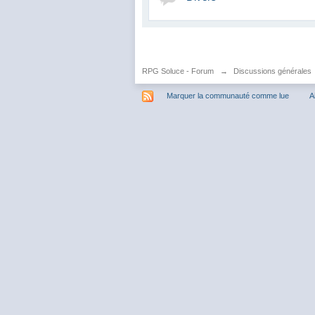
RPG Soluce - Forum
→
Discussions générales
Marquer la communauté comme lue
A