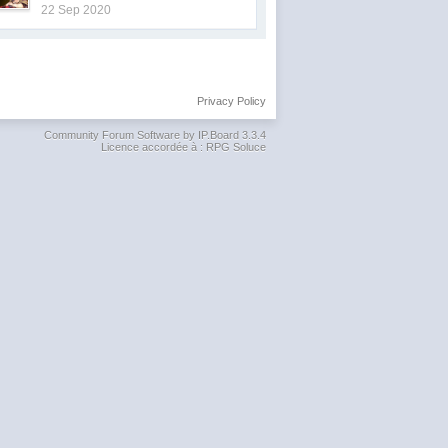
22 Sep 2020
Privacy Policy
Community Forum Software by IP.Board 3.3.4
Licence accordée à : RPG Soluce