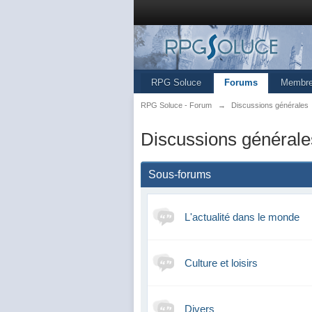
RPG Soluce
Forums
Membr
RPG Soluce - Forum
→
Discussions générales
Discussions générale
Sous-forums
L'actualité dans le monde
Culture et loisirs
Divers