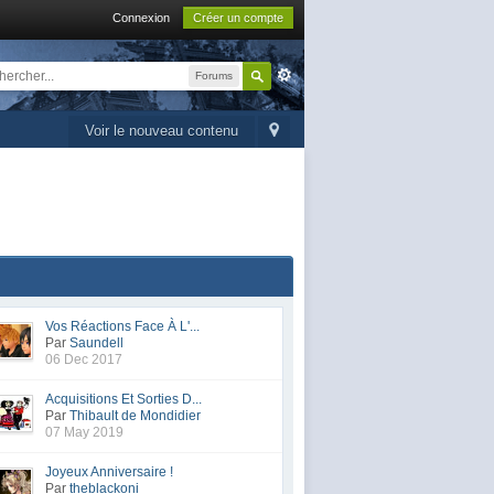
Connexion
Créer un compte
Forums
Voir le nouveau contenu
Vos Réactions Face À L'...
Par
Saundell
06 Dec 2017
Acquisitions Et Sorties D...
Par
Thibault de Mondidier
07 May 2019
Joyeux Anniversaire !
Par
theblackoni