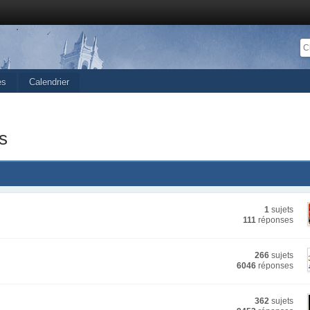
es
Calendrier
s
1
sujets
111
réponses
266
sujets
6046
réponses
362
sujets