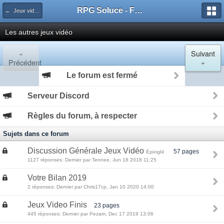
RPG Soluce - Forum
← Jeux vidéos
Les autres jeux vidéo
«
Suivant
Précédent
»
Le forum est fermé
Serveur Discord
Règles du forum, à respecter
Sujets dans ce forum
Discussion Générale Jeux Vidéo
57 pages
Épinglé
1127 réponses: Dernier par Tennee, Jun 18 2018 11:25
Votre Bilan 2019
2 réponses: Dernier par Chris17cp, Jan 10 2020 14:00
Jeux Video Finis
23 pages
445 réponses: Dernier par Pezam, Dec 17 2019 13:06