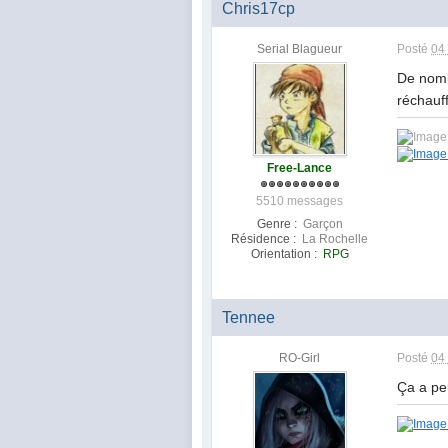
Chris17cp
Serial Blagueur
Posté
04
De nomb
réchauff
Free-Lance
5510 messages
Genre :
Garçon
Résidence :
La Rochelle
Orientation :
RPG
Tennee
RO-Girl
Posté
04
Ça a pe