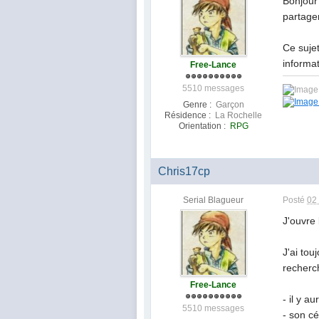
Bonjour
partage
Ce suje
informat
Free-Lance
5510 messages
Genre :
Garçon
Résidence :
La Rochelle
Orientation :
RPG
Chris17cp
Serial Blagueur
Posté
02
J'ouvre 
J'ai tou
recherc
Free-Lance
- il y 
5510 messages
- son cé