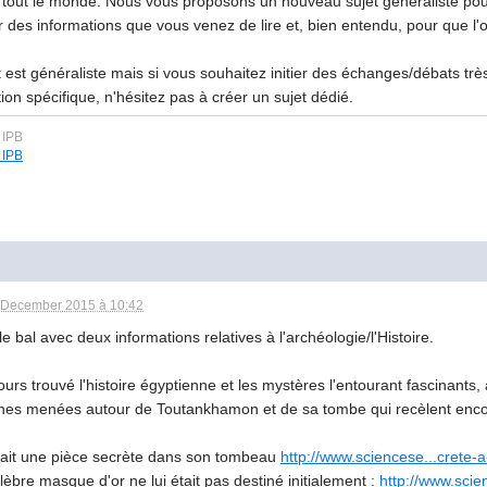
 tout le monde. Nous vous proposons un nouveau sujet généraliste pour 
r des informations que vous venez de lire et, bien entendu, pour que l
t est généraliste mais si vous souhaitez initier des échanges/débats t
ion spécifique, n'hésitez pas à créer un sujet dédié.
 December 2015 à 10:42
le bal avec deux informations relatives à l'archéologie/l'Histoire.
jours trouvé l'histoire égyptienne et les mystères l'entourant fascinants, 
hes menées autour de Toutankhamon et de sa tombe qui recèlent enco
aurait une pièce secrète dans son tombeau
http://www.sciencese...crete-
lèbre masque d'or ne lui était pas destiné initialement :
http://www.scie