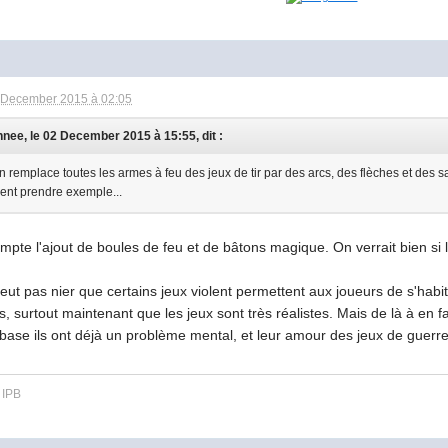
 December 2015 à 02:05
nnee, le 02 December 2015 à 15:55, dit :
on remplace toutes les armes à feu des jeux de tir par des arcs, des flèches et des s
ent prendre exemple...
pte l'ajout de boules de feu et de bâtons magique. On verrait bien si le
eut pas nier que certains jeux violent permettent aux joueurs de s'hab
, surtout maintenant que les jeux sont très réalistes. Mais de là à en fa
 base ils ont déjà un problème mental, et leur amour des jeux de guer