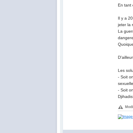
En tant
Il y a 2
jeter la
La guerr
dangere
Quoique 
D'ailleu
Les solu
- Soit o
sexuelle
- Soit o
Djihadi
Modi