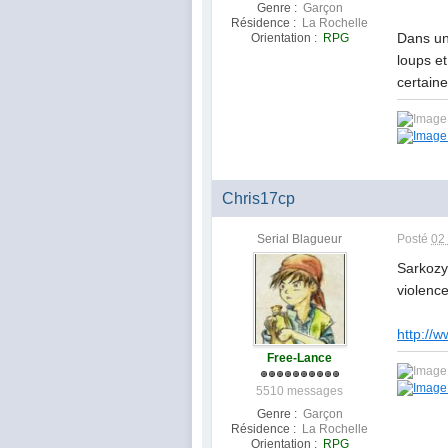
Genre :
Garçon
Résidence :
La Rochelle
Dans un 
Orientation :
RPG
loups e
certain
Chris17cp
Serial Blagueur
Posté
02
Sarkozy 
violence
http://
Free-Lance
5510 messages
Genre :
Garçon
Résidence :
La Rochelle
Orientation :
RPG