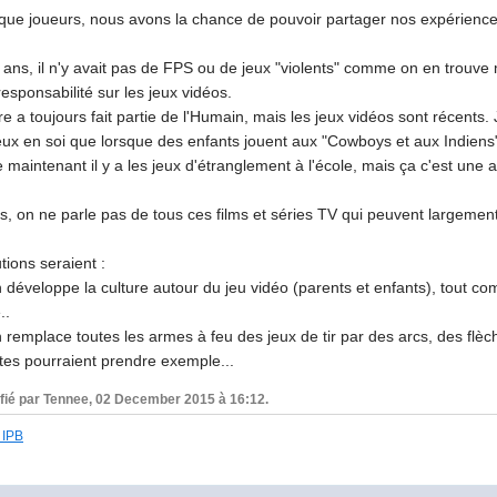
 que joueurs, nous avons la chance de pouvoir partager nos expériences
0 ans, il n'y avait pas de FPS ou de jeux "violents" comme on en trouv
 responsabilité sur les jeux vidéos.
e a toujours fait partie de l'Humain, mais les jeux vidéos sont récents. 
ux en soi que lorsque des enfants jouent aux "Cowboys et aux Indiens
maintenant il y a les jeux d'étranglement à l'école, mais ça c'est une au
rs, on ne parle pas de tous ces films et séries TV qui peuvent largemen
tions seraient :
n développe la culture autour du jeu vidéo (parents et enfants), tout co
..
n remplace toutes les armes à feu des jeux de tir par des arcs, des flèc
stes pourraient prendre exemple...
fié par Tennee, 02 December 2015 à 16:12.