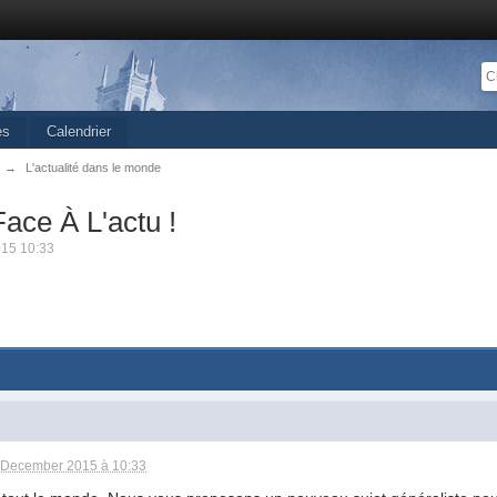
es
Calendrier
→
L'actualité dans le monde
ace À L'actu !
015 10:33
 December 2015 à 10:33