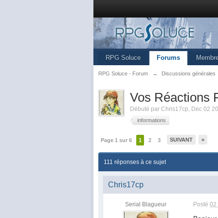
RPG Soluce
Forums
Membr
RPG Soluce - Forum
→
Discussions générales
Vos Réactions F
Débuté par
Chris17cp
,
Dec 02 2
informations
SUIVANT
»
Page 1 sur 6
1
2
3
111 réponses à ce sujet
Chris17cp
Serial Blagueur
Posté
02