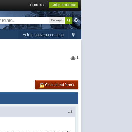
Connexion
Créer un compte
Ce sujet
Voir le nouveau contenu
1
Ce sujet est fermé
#1