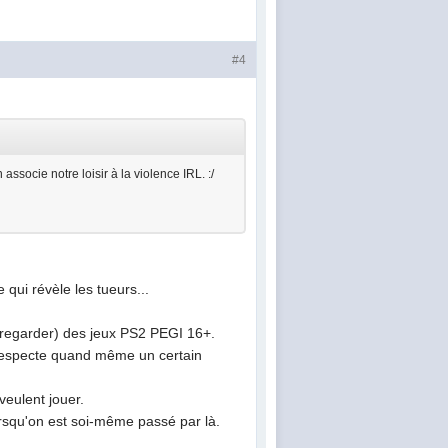
#4
ssocie notre loisir à la violence IRL. :/
e qui révèle les tueurs...
u regarder) des jeux PS2 PEGI 16+.
ça respecte quand même un certain
veulent jouer.
rsqu'on est soi-même passé par là.