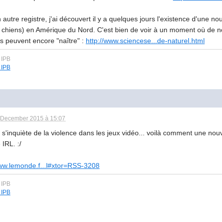
autre registre, j'ai découvert il y a quelques jours l'existence d'une n
t chiens) en Amérique du Nord. C'est bien de voir à un moment où de
es peuvent encore "naître" :
http://www.sciencese...de-naturel.html
 December 2015 à 15:07
s'inquiète de la violence dans les jeux vidéo... voilà comment une nouvel
 IRL. :/
www.lemonde.f...l#xtor=RSS-3208