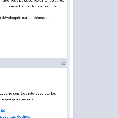
que vous puissiez réagir à l'actualité,
'on puisse échanger tous ensemble.
rès développés sur un thème/une
#2
aussi je suis très intéressé par les
re quelques secrets :
a-90.html
ncese...as-destine.html