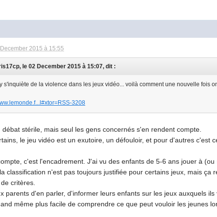
 December 2015 à 15:55
ris17cp, le 02 December 2015 à 15:07, dit :
 s'inquiète de la violence dans les jeux vidéo... voilà comment une nouvelle fois on a
/www.lemonde.f...l#xtor=RSS-3208
n débat stérile, mais seul les gens concernés s'en rendent compte.
tains, le jeu vidéo est un exutoire, un défouloir, et pour d'autres c'est c
compte, c'est l'encadrement. J'ai vu des enfants de 5-6 ans jouer à (o
la classification n'est pas toujours justifiée pour certains jeux, mais 
de critères.
x parents d'en parler, d'informer leurs enfants sur les jeux auxquels ils 
uand même plus facile de comprendre ce que peut vouloir les jeunes lo