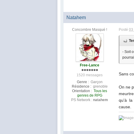
Natahem
Concombre Masqué !
Posté
03
Te
- Soit 
pourrai
Free-Lance
Sans com
1520 messages
Genre :
Garçon
Résidence :
grenoble
On ne p
Orientation :
Tous les
meurtres
genres de RPG
PS Network :
natahem
qu'à la
cause.