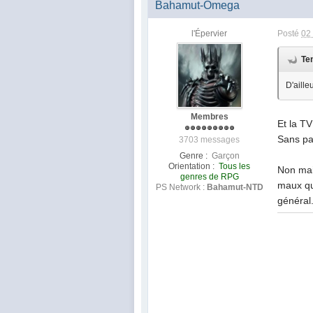
Bahamut-Omega
l'Épervier
Posté
02
Te
D'aille
Membres
Et la TV 
Sans par
3703 messages
Genre :
Garçon
Orientation :
Tous les
Non mais
genres de RPG
maux qu
PS Network :
Bahamut-NTD
général