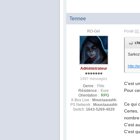
Tennee
RO-Girl
Posté
02
ch
Sarkozy
http:/
Administrateur
1997 messages
C'est u
Genre :
Fille
Pour cer
Résidence :
Eure
Orientation :
RPG
X-Box Live :
Moustaauuhh
Ce qui 
PS Network :
Moustaauuhh
Switch:
1643-5269-4020
Certes, 
nombre 
C'est au
C'est q