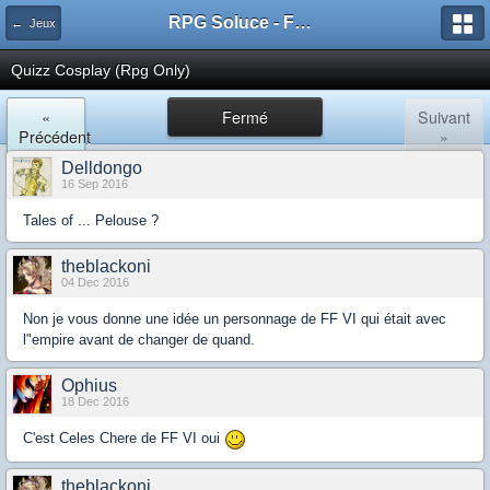
RPG Soluce - Forum
← Jeux
Quizz Cosplay (Rpg Only)
«
Fermé
Suivant
Précédent
»
Delldongo
16 Sep 2016
Tales of ... Pelouse ?
theblackoni
04 Dec 2016
Non je vous donne une idée un personnage de FF VI qui était avec
l"empire avant de changer de quand.
Ophius
18 Dec 2016
C'est Celes Chere de FF VI oui
theblackoni