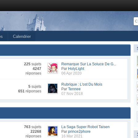
es
Calendrier
225
sujets
Remarque Sur La Soluce De G...
4247
Par
HolyLight
réponses
06 Apr 2020
Rubrique : L'ost Du Mois
5
sujets
Par
Tennee
651
réponses
07 Nov 2018
763
sujets
La Saga Super Robot Taisen
22268
Par
prince2phore
réponses
16 Mar 2021