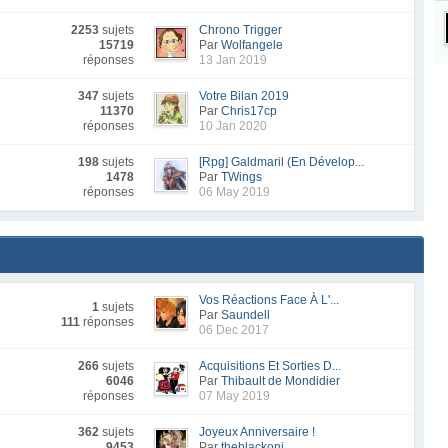
2253
sujets
Chrono Trigger
15719
Par
Wolfangele
réponses
13 Jan 2019
347
sujets
Votre Bilan 2019
11370
Par
Chris17cp
réponses
10 Jan 2020
198
sujets
[Rpg] Galdmaril (En Dévelop...
1478
Par
TWings
réponses
06 May 2019
Vos Réactions Face À L'...
1
sujets
Par
Saundell
111
réponses
06 Dec 2017
266
sujets
Acquisitions Et Sorties D...
6046
Par
Thibault de Mondidier
réponses
07 May 2019
362
sujets
Joyeux Anniversaire !
9453
Par
theblackoni