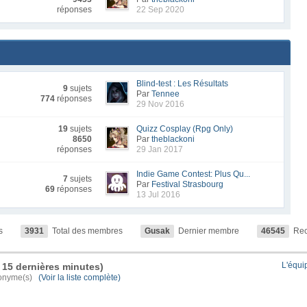
réponses
22 Sep 2020
Blind-test : Les Résultats
9
sujets
Par
Tennee
774
réponses
29 Nov 2016
19
sujets
Quizz Cosplay (Rpg Only)
8650
Par
theblackoni
réponses
29 Jan 2017
Indie Game Contest: Plus Qu...
7
sujets
Par
Festival Strasbourg
69
réponses
13 Jul 2016
s
3931
Total des membres
Gusak
Dernier membre
46545
Rec
L'équi
es 15 dernières minutes)
 anonyme(s)
(Voir la liste complète)