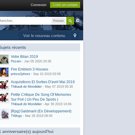
Connexion
Créer un compte
Forums
Voir le nouveau contenu
Sujets récents
Votre Bilan 2019
Pezam
- Jan 05 2020 20:36
Fire Emblem 3 Houses
prince2phore
- Sep 10 2019 03:58
Acquisitions Et Sorties D'avril Mai 2019
Thibault de Mondidier
- May 07 2019 05:30
Petite Critique De Song Of Memories
Sur Ps4 ( Un Peu De Spoils )
Thibault de Mondidier
- Apr 30 2019 14:06
[Rpg] Galdmaril (En Développement)
TWings
- Mar 28 2019 09:45
1 anniversaire(s) aujourd'hui