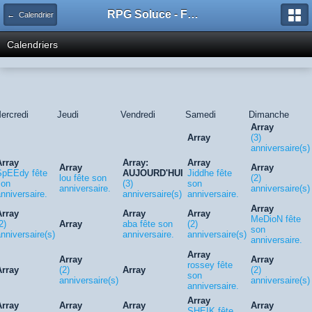
RPG Soluce - Forum
← Calendrier
Calendriers
ercredi
Jeudi
Vendredi
Samedi
Dimanche
Array
Array
(3)
anniversaire(s)
Array
Array:
Array
Array
Array
SpEEdy fête
AUJOURD'HUI
Jiddhe fête
lou fête son
(2)
son
(3)
son
anniversaire.
anniversaire(s)
nniversaire.
anniversaire(s)
anniversaire.
Array
Array
Array
Array
MeDioN fête
2)
Array
aba fête son
(2)
son
nniversaire(s)
anniversaire.
anniversaire(s)
anniversaire.
Array
Array
Array
rossey fête
Array
(2)
Array
(2)
son
anniversaire(s)
anniversaire(s)
anniversaire.
Array
Array
Array
Array
Array
SHEIK fête