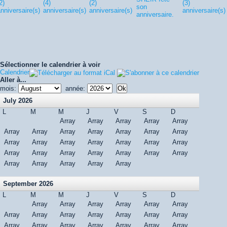
2)
(4)
(2)
(3)
son
nniversaire(s)
anniversaire(s)
anniversaire(s)
anniversaire(s)
anniversaire.
Sélectionner le calendrier à voir
Calendrier
Aller à...
mois:
année:
July 2026
L
M
M
J
V
S
D
Array
Array
Array
Array
Array
Array
Array
Array
Array
Array
Array
Array
Array
Array
Array
Array
Array
Array
Array
Array
Array
Array
Array
Array
Array
Array
Array
Array
Array
Array
Array
September 2026
L
M
M
J
V
S
D
Array
Array
Array
Array
Array
Array
Array
Array
Array
Array
Array
Array
Array
Array
Array
Array
Array
Array
Array
Array