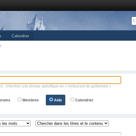
s
Calendrier
e
ce : cherchez une phrase spécifique en « l'entourant de guillemets »
orums
Membres
Aide
Calendrier