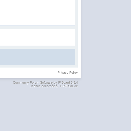
Privacy Policy
Community Forum Software by IP.Board 3.3.4
Licence accordée à : RPG Soluce