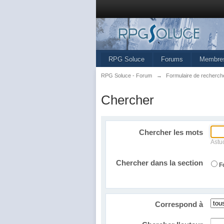
RPG Soluce
Forums
Membre
RPG Soluce - Forum
→
Formulaire de recherch
Chercher
Chercher les mots
Astu
Chercher dans la section
F
Correspond à