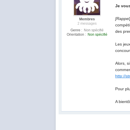
Je vous
[Rappel
Membres
2 messages
compéti
Genre :
Non spécifié
des pre
Orientation :
Non spécifié
Les jeu
concour
Alors, s
commerc
http://s
Pour plu
A bientô