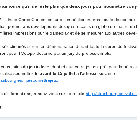
 annonce qu'il ne reste plus que deux jours pour soumettre vos j
]
: L'Indie Game Contest est une compétition internationale dédiée aux
tion permet aux développeurs des quatre coins du globe de mettre en lum
mières impressions sur le gameplay et de se mesurer aux autres déve
x sélectionnés seront en démonstration durant toute la durée du festiv
ront pour l’Octopix décerné par un jury de professionnels.
i vous faites du jeu indépendant et que votre jeu est prêt pour la bêta 
ialisé soumettez-le
avant le 15 juillet
à l'adresse suivante:
trasbourgfes...p#soumettrejeux
.
s d'informations, rendez-vous sur notre site
http://strasbourgfestival.c
t!