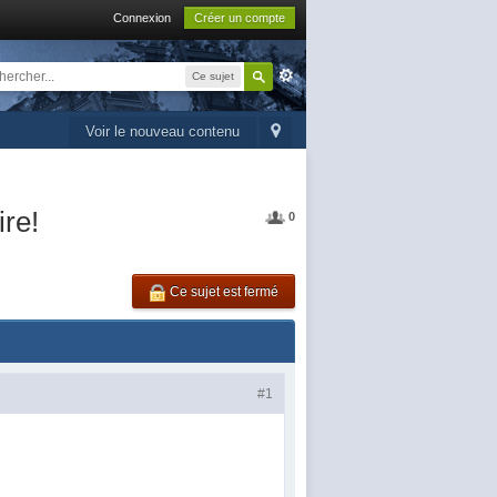
Connexion
Créer un compte
Ce sujet
Voir le nouveau contenu
re!
0
Ce sujet est fermé
#1