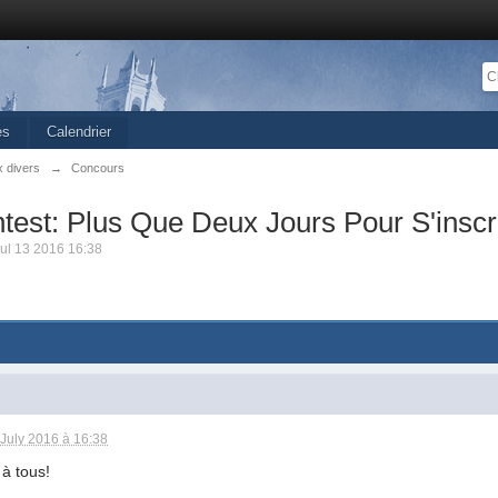
es
Calendrier
x divers
→
Concours
est: Plus Que Deux Jours Pour S'inscri
ul 13 2016 16:38
 July 2016 à 16:38
 à tous!