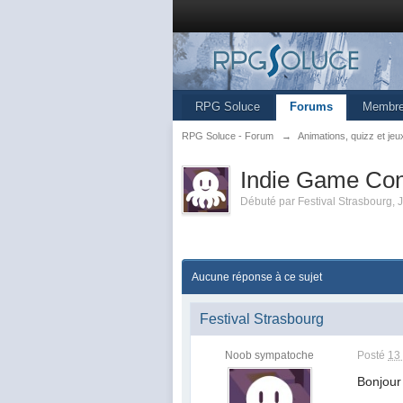
RPG Soluce
Forums
Membr
RPG Soluce - Forum
→
Animations, quizz et jeu
Indie Game Cont
Débuté par
Festival Strasbourg
,
J
Aucune réponse à ce sujet
Festival Strasbourg
Noob sympatoche
Posté
13
Bonjour