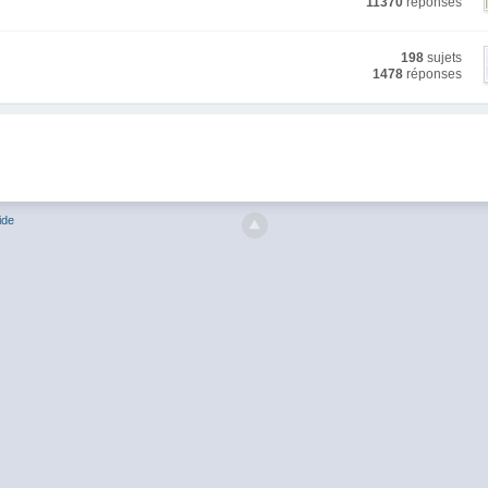
11370
réponses
198
sujets
1478
réponses
ide