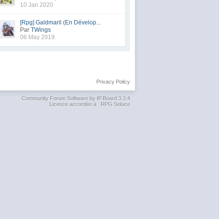
10 Jan 2020
[Rpg] Galdmaril (En Dévelop...
Par
TWings
06 May 2019
Privacy Policy
Community Forum Software by IP.Board 3.3.4
Licence accordée à : RPG Soluce