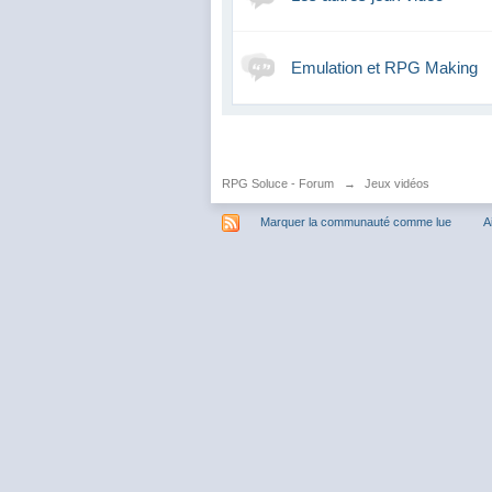
Emulation et RPG Making
RPG Soluce - Forum
→
Jeux vidéos
Marquer la communauté comme lue
A