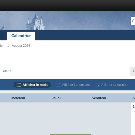
s
Calendrier
ier
→
August 2026
r
P
Aller à...
Afficher le mois
Afficher la semaine
Afficher la journée
Mercredi
Jeudi
Vendredi
S
1