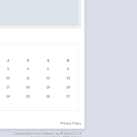
J
V
S
D
3
4
5
6
10
11
12
13
17
18
19
20
24
25
26
27
Privacy Policy
Community Forum Software by IP.Board 3.3.4