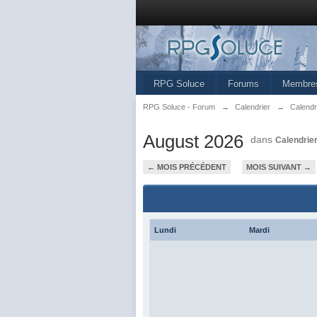
RPG Soluce
Forums
Membre
RPG Soluce - Forum
→
Calendrier
→
Calendr
August 2026
dans
Calendrie
← MOIS PRÉCÉDENT
MOIS SUIVANT →
Lundi
Mardi