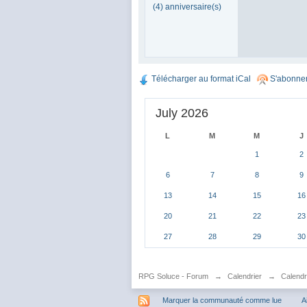
(4) anniversaire(s)
Télécharger au format iCal
S'abonner
July 2026
L
M
M
J
1
2
6
7
8
9
13
14
15
16
20
21
22
23
27
28
29
30
RPG Soluce - Forum
→
Calendrier
→
Calendr
Marquer la communauté comme lue
A