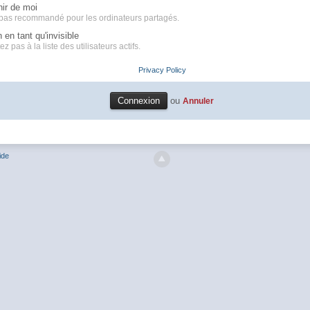
ir de moi
 pas recommandé pour les ordinateurs partagés.
en tant qu'invisible
z pas à la liste des utilisateurs actifs.
Privacy Policy
ou
Annuler
ide