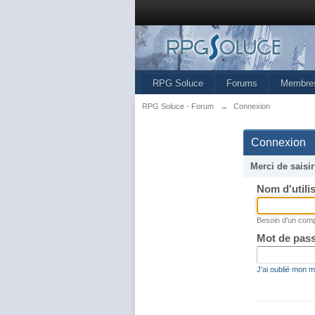
RPG Soluce
Forums
Membre
RPG Soluce - Forum
→
Connexion
Connexion
Merci de saisi
Nom d'utili
Besoin d'un com
Mot de pas
J'ai oublié mon 