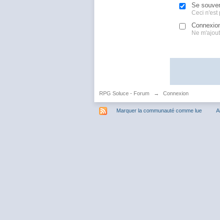
Se souven
Ceci n'est
Connexion 
Ne m'ajoute
RPG Soluce - Forum
→
Connexion
Marquer la communauté comme lue
A