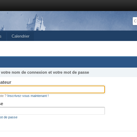
s
Calendrier
r votre nom de connexion et votre mot de passe
sateur
pte ?
Inscrivez-vous maintenant !
se
mot de passe