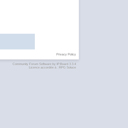
Privacy Policy
Community Forum Software by IP.Board 3.3.4
Licence accordée à : RPG Soluce