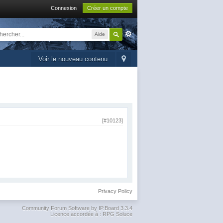
Connexion
Créer un compte
Aide
Voir le nouveau contenu
[#10123]
Privacy Policy
Community Forum Software by IP.Board 3.3.4
Licence accordée à : RPG Soluce