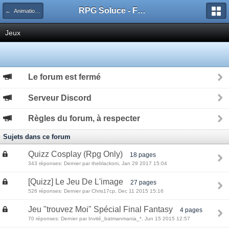
RPG Soluce - Forum
← Animations, quizz et jeux divers
Jeux
Le forum est fermé
Serveur Discord
Règles du forum, à respecter
Sujets dans ce forum
Quizz Cosplay (Rpg Only)
18 pages
343 réponses: Dernier par theblackoni, Jan 29 2017 15:04
[Quizz] Le Jeu De L'image
27 pages
526 réponses: Dernier par Chris17cp, Dec 11 2015 15:16
Jeu "trouvez Moi" Spécial Final Fantasy
4 pages
70 réponses: Dernier par Invité_batmanmania_*, Jun 15 2015 12:57