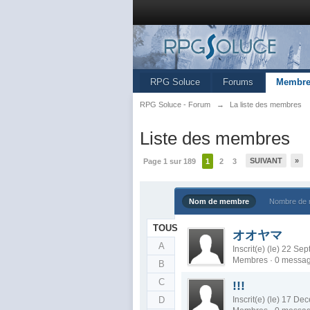
RPG Soluce
Forums
Membre
RPG Soluce - Forum
→
La liste des membres
Liste des membres
SUIVANT
»
Page 1 sur 189
1
2
3
Nom de membre
Nombre de
TOUS
オオヤマ
A
Inscrit(e) (le) 22 S
Membres · 0 messa
B
C
!!!
D
Inscrit(e) (le) 17 D