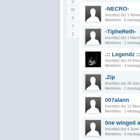
V
-NECRO-
W
Inscrit(e) (le) 1 No
X
Membres · 0 messa
Y
-TipheReth-
Z
Inscrit(e) (le) 1 Mar
Membres · 1 messa
.:: Legendz ::
Inscrit(e) (le) 24 D
Membres · 3 messa
.Zip
Inscrit(e) (le) 28 Jul
Membres · 2 messa
007alann
Inscrit(e) (le) 12 Ma
Membres · 1 messa
0ne winged 
Inscrit(e) (le) 4 Jun
Membres · 0 messa