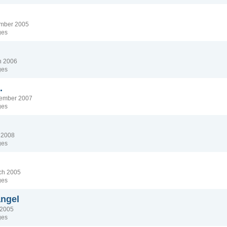
vember 2005
ges
ch 2006
ges
.
ecember 2007
ges
y 2008
ges
rch 2005
ges
angel
e 2005
ges