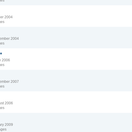
ges
ober 2004
ges
ovember 2004
ges
*
ne 2006
ges
ecember 2007
ges
gust 2006
ges
uary 2009
ages