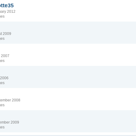
tte35
nuary 2012
ges
ust 2009
ges
il 2007
ges
y 2006
ges
eptember 2008
ges
ovember 2009
ges