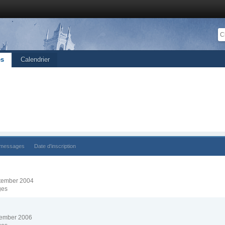
s
Calendrier
 messages
Date d'inscription
eptember 2004
ges
ecember 2006