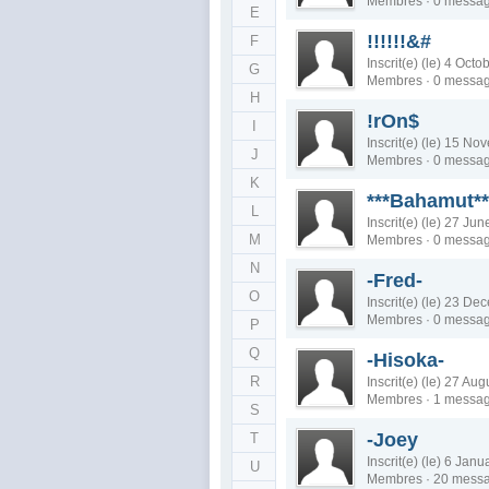
Membres · 0 messa
E
!!!!!!&#
F
Inscrit(e) (le) 4 Oct
G
Membres · 0 messa
H
!rOn$
I
Inscrit(e) (le) 15 N
J
Membres · 0 messa
K
***Bahamut**
L
Inscrit(e) (le) 27 Ju
M
Membres · 0 messa
N
-Fred-
O
Inscrit(e) (le) 23 D
Membres · 0 messa
P
Q
-Hisoka-
R
Inscrit(e) (le) 27 Au
Membres · 1 messa
S
-Joey
T
Inscrit(e) (le) 6 Jan
U
Membres · 20 mess