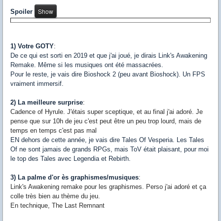
Spoiler
1) Votre GOTY
:
De ce qui est sorti en 2019 et que j'ai joué, je dirais Link's Awakening
Remake. Même si les musiques ont été massacrées.
Pour le reste, je vais dire Bioshock 2 (peu avant Bioshock). Un FPS
vraiment immersif.
2) La meilleure surprise
:
Cadence of Hyrule. J'étais super sceptique, et au final j'ai adoré. Je
pense que sur 10h de jeu c'est peut être un peu trop lourd, mais de
temps en temps c'est pas mal
EN dehors de cette année, je vais dire Tales Of Vesperia. Les Tales
Of ne sont jamais de grands RPGs, mais ToV était plaisant, pour moi
le top des Tales avec Legendia et Rebirth.
3) La palme d'or ès graphismes/musiques
:
Link's Awakening remake pour les graphismes. Perso j'ai adoré et ça
colle très bien au thème du jeu.
En technique, The Last Remnant