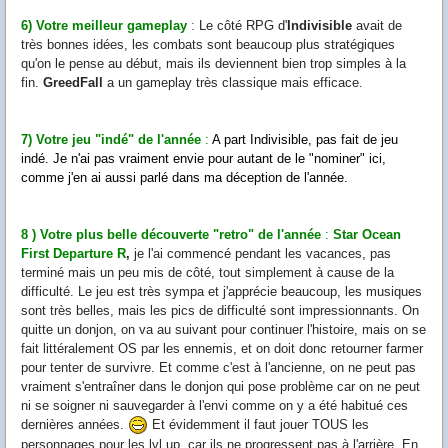
6) Votre meilleur gameplay
:
Le côté RPG d'
Indivisible
avait de
très bonnes idées, les combats sont beaucoup plus stratégiques
qu'on le pense au début, mais ils deviennent bien trop simples à la
fin.
GreedFall
a un gameplay très classique mais efficace.
7) Votre jeu "indé" de l'année
:
A part Indivisible, pas fait de jeu
indé. Je n'ai pas vraiment envie pour autant de le "nominer" ici,
comme j'en ai aussi parlé dans ma déception de l'année.
8 ) Votre plus belle découverte "retro" de l'année
:
Star Ocean
First Departure R
,
je l'ai commencé pendant les vacances, pas
terminé mais un peu mis de côté, tout simplement à cause de la
difficulté. Le jeu est très sympa et j'apprécie beaucoup, les musiques
sont très belles, mais les pics de difficulté sont impressionnants. On
quitte un donjon, on va au suivant pour continuer l'histoire, mais on se
fait littéralement OS par les ennemis, et on doit donc retourner farmer
pour tenter de survivre. Et comme c'est à l'ancienne, on ne peut pas
vraiment s'entraîner dans le donjon qui pose problème car on ne peut
ni se soigner ni sauvegarder à l'envi comme on y a été habitué ces
dernières années.
Et évidemment il faut jouer TOUS les
personnages pour les lvl up, car ils ne progressent pas à l'arrière. En