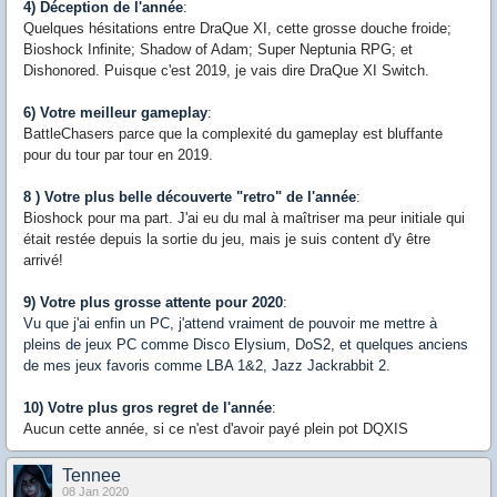
4) Déception de l'année
:
Quelques hésitations entre DraQue XI, cette grosse douche froide;
Bioshock Infinite; Shadow of Adam; Super Neptunia RPG; et
Dishonored. Puisque c'est 2019, je vais dire DraQue XI Switch.
6) Votre meilleur gameplay
:
BattleChasers parce que la complexité du gameplay est bluffante
pour du tour par tour en 2019.
8 ) Votre plus belle découverte "retro" de l'année
:
Bioshock pour ma part. J'ai eu du mal à maîtriser ma peur initiale qui
était restée depuis la sortie du jeu, mais je suis content d'y être
arrivé!
9) Votre plus grosse attente pour 2020
:
Vu que j'ai enfin un PC, j'attend vraiment de pouvoir me mettre à
pleins de jeux PC comme Disco Elysium, DoS2, et quelques anciens
de mes jeux favoris comme LBA 1&2, Jazz Jackrabbit 2.
10) Votre plus gros regret de l'année
:
Aucun cette année, si ce n'est d'avoir payé plein pot DQXIS
Tennee
08 Jan 2020