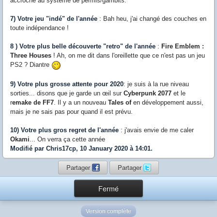
accroché au système de permis/gambits.
7) Votre jeu "indé" de l'année
: Bah heu, j'ai changé des couches en
toute indépendance !
8 ) Votre plus belle découverte "retro" de l'année
:
Fire Emblem :
Three Houses
! Ah, on me dit dans l'oreillette que ce n'est pas un jeu
PS2 ? Diantre
9) Votre plus grosse attente pour 2020
: je suis à la rue niveau
sorties... disons que je garde un œil sur
Cyberpunk 2077
et le
r
emake de FF7
. Il y a un nouveau
Tales of
en développement aussi,
mais je ne sais pas pour quand il est prévu.
10) Votre plus gros regret de l'année
: j'avais envie de me caler
Okami
... On verra ça cette année
Modifié par Chris17cp, 10 January 2020 à 14:01.
Partager
Partager
Fermé
Version complète