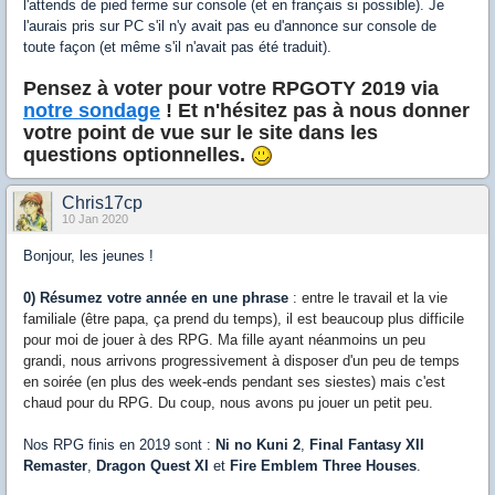
l'attends de pied ferme sur console (et en français si possible). Je
l'aurais pris sur PC s'il n'y avait pas eu d'annonce sur console de
toute façon (et même s'il n'avait pas été traduit).
Pensez à voter pour votre RPGOTY 2019 via
notre sondage
! Et n'hésitez pas à nous donner
votre point de vue sur le site dans les
questions optionnelles.
Chris17cp
10 Jan 2020
Bonjour, les jeunes !
0) Résumez votre année en une phrase
: entre le travail et la vie
familiale (être papa, ça prend du temps), il est beaucoup plus difficile
pour moi de jouer à des RPG. Ma fille ayant néanmoins un peu
grandi, nous arrivons progressivement à disposer d'un peu de temps
en soirée (en plus des week-ends pendant ses siestes) mais c'est
chaud pour du RPG. Du coup, nous avons pu jouer un petit peu.
Nos RPG finis en 2019 sont :
Ni no Kuni 2
,
Final Fantasy XII
Remaster
,
Dragon Quest XI
et
Fire Emblem Three Houses
.