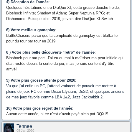
4) Déception de l'année
:
Quelques hésitations entre DraQue XI, cette grosse douche froide;
Bioshock Infinite; Shadow of Adam; Super Neptunia RPG; et
Dishonored. Puisque c'est 2019, je vais dire DraQue XI Switch.
6) Votre meilleur gameplay
:
BattleChasers parce que la complexité du gameplay est bluffante
pour du tour par tour en 2019.
8 ) Votre plus belle découverte "retro" de l'année
:
Bioshock pour ma part. J'ai eu du mal à maîtriser ma peur initiale qui
était restée depuis la sortie du jeu, mais je suis content d'y être
arrivé!
9) Votre plus grosse attente pour 2020
:
Vu que j'ai enfin un PC, j'attend vraiment de pouvoir me mettre à
pleins de jeux PC comme Disco Elysium, DoS2, et quelques anciens
de mes jeux favoris comme LBA 1&2, Jazz Jackrabbit 2.
10) Votre plus gros regret de l'année
:
Aucun cette année, si ce n'est d'avoir payé plein pot DQXIS
Tennee
08 Jan 2020