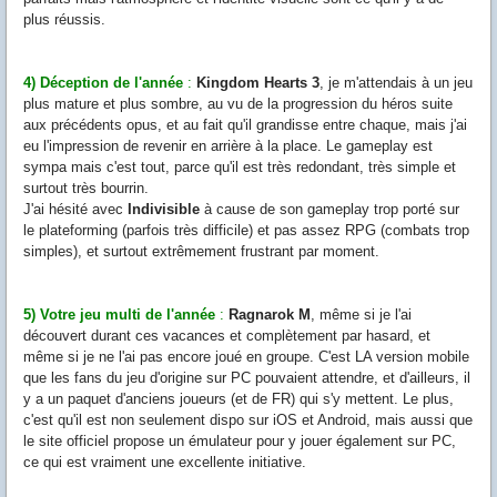
plus réussis.
4) Déception de l'année
:
Kingdom Hearts 3
, je m'attendais à un jeu
plus mature et plus sombre, au vu de la progression du héros suite
aux précédents opus, et au fait qu'il grandisse entre chaque, mais j'ai
eu l'impression de revenir en arrière à la place. Le gameplay est
sympa mais c'est tout, parce qu'il est très redondant, très simple et
surtout très bourrin.
J'ai hésité avec
Indivisible
à cause de son gameplay trop porté sur
le plateforming (parfois très difficile) et pas assez RPG (
combats trop
simples), et surtout extrêmement frustrant par moment.
5) Votre jeu multi de l'année
:
Ragnarok M
, même si je l'ai
découvert durant ces vacances et complètement par hasard, et
même si je ne l'ai pas encore joué en groupe. C'est LA version mobile
que les fans du jeu d'origine sur PC pouvaient attendre, et d'ailleurs, il
y a un paquet d'anciens joueurs (et de FR) qui s'y mettent. Le plus,
c'est qu'il est non seulement dispo sur iOS et Android, mais aussi que
le site officiel propose un émulateur pour y jouer également sur PC,
ce qui est vraiment une excellente initiative.