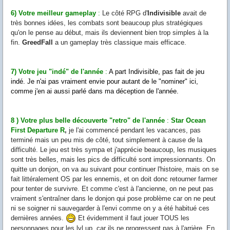
6) Votre meilleur gameplay
:
Le côté RPG d'
Indivisible
avait de
très bonnes idées, les combats sont beaucoup plus stratégiques
qu'on le pense au début, mais ils deviennent bien trop simples à la
fin.
GreedFall
a un gameplay très classique mais efficace.
7) Votre jeu "indé" de l'année
:
A part Indivisible, pas fait de jeu
indé. Je n'ai pas vraiment envie pour autant de le "nominer" ici,
comme j'en ai aussi parlé dans ma déception de l'année.
8 ) Votre plus belle découverte "retro" de l'année
:
Star Ocean
First Departure R
,
je l'ai commencé pendant les vacances, pas
terminé mais un peu mis de côté, tout simplement à cause de la
difficulté. Le jeu est très sympa et j'apprécie beaucoup, les musiques
sont très belles, mais les pics de difficulté sont impressionnants. On
quitte un donjon, on va au suivant pour continuer l'histoire, mais on se
fait littéralement OS par les ennemis, et on doit donc retourner farmer
pour tenter de survivre. Et comme c'est à l'ancienne, on ne peut pas
vraiment s'entraîner dans le donjon qui pose problème car on ne peut
ni se soigner ni sauvegarder à l'envi comme on y a été habitué ces
dernières années.
Et évidemment il faut jouer TOUS les
personnages pour les lvl up, car ils ne progressent pas à l'arrière. En