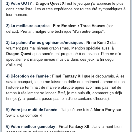
1) Votre GOTY
:
Dragon Quest XI
est le jeu que j'ai apprécié le plus
dans cette liste. Les autres expérience ont toutes été sympathiques à
leur manière.
2) La meilleure surprise
:
Fire Emblem : Three Houses
(par
défaut). Prenant malgré une technique "d'un autre temps".
3) La palme d'or ès graphismes/musiques
:
Ni no Kuni 2
était
vraiment pas mal niveau graphismes. Mention spéciale aussi à
Dragon Quest
qui a sacrément progressé à ce niveau. Rien ne m'a
spécialement marqué niveau musical dans ces jeux là (ni déçu
d'ailleurs).
4) Déception de l'année
:
Final Fantasy XII
que je découvrais. Allez
savoir pourquoi, le jeu me laisse un drôle de sentiment comme si son
histoire se terminait de manière abrupte après avoir mis pas mal de
temps à réellement se lancer. Bref, je me suis dit, comment ça déjà
fini (et j'y ai pourtant passé pas loin d'une centaine d'heures).
5) Votre jeu multi de l'année
: J'ai joué une fois à
Mario Party
sur
Switch, ça compte ?!
6) Votre meilleur gameplay
:
Final Fantasy XII
. J'ai vraiment bien