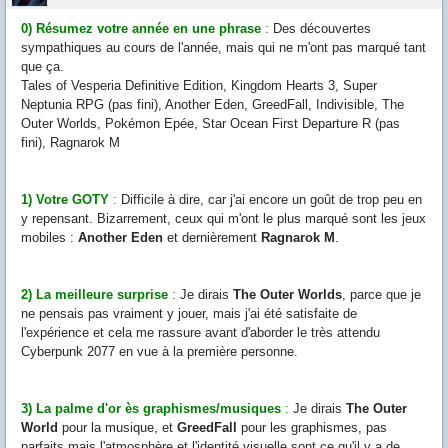
0) Résumez votre année en une phrase
:
Des découvertes
sympathiques au cours de l'année, mais qui ne m'ont pas marqué tant
que ça.
Tales of Vesperia Definitive Edition, Kingdom Hearts 3, Super
Neptunia RPG (pas fini), Another Eden, GreedFall, Indivisible, The
Outer Worlds, Pokémon Epée, Star Ocean First Departure R (pas
fini), Ragnarok M
1) Votre GOTY
:
Difficile à dire, car j'ai encore un goût de trop peu en
y repensant. Bizarrement, ceux qui m'ont le plus marqué sont les jeux
mobiles :
Another Eden
et dernièrement
Ragnarok M
.
2) La meilleure surprise
:
Je dirais
The Outer Worlds
, parce que je
ne pensais pas vraiment y jouer, mais j'ai été satisfaite de
l'expérience et cela me rassure avant d'aborder le très attendu
Cyberpunk 2077 en vue à la première personne.
3) La palme d'or ès graphismes/musiques
:
Je dirais
The Outer
World
pour la musique, et
GreedFall
pour les graphismes, pas
parfaits mais l'atmosphère et l'identité visuelle sont ce qu'il y a de