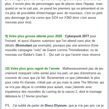
plus, il existe plus de personnages que de places dans l'équipe, mais
quand on ne le sait pas, on prend les premiers qui se présentent et on
n'a plus de possibilité d'interchanger avec de nouveaux, c'est un petit
peu dommage (je n'ai connu que SO4 sur X360 donc c'est assez
nouveau pour moi).
9) Votre plus grosse attente pour 2020
:
Cyberpunk 2077
pour
l'instant, et aussi d'autres surprises que l'on attend sans plus de
détails (
Biomutant
par exemple), pourquoi pas une annonce d'une
nouvelle campagne "solo" de Gwent comme Thronebreaker, ou du
nouveau sur Baldur's Gate 3... Qui sait ce que l'avenir nous réserve.
10) Votre plus gros regret de l'année
:
Malheureusement pas de jeu
vraiment marquant cette année pour ma part, un peu d'amertume au
souvenir de ceux que j'ai fait. Bizarrement ce que j'attendais le plus
pour cette fin d'année, n'était pas un jeu mais la série The Witcher, qui
ne m'a pas déçue ni comblée pour autant, mais j'attends avec
impatience des nouvelles du casting de la saison 2, dont le tournage
débutera le 17 février prochain.
PS : J'ai oublié de parler de
Disco Elysium
, que je n'ai pas pris car je