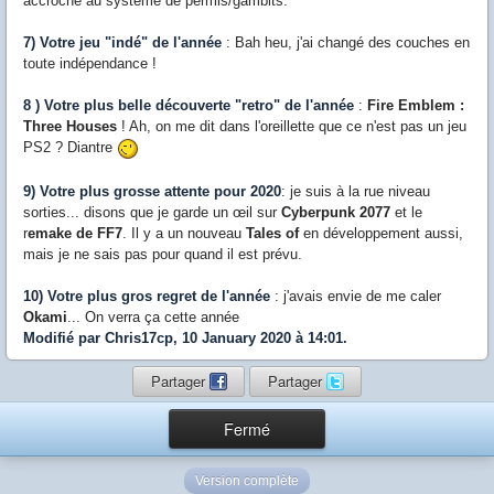
accroché au système de permis/gambits.
7) Votre jeu "indé" de l'année
: Bah heu, j'ai changé des couches en
toute indépendance !
8 ) Votre plus belle découverte "retro" de l'année
:
Fire Emblem :
Three Houses
! Ah, on me dit dans l'oreillette que ce n'est pas un jeu
PS2 ? Diantre
9) Votre plus grosse attente pour 2020
: je suis à la rue niveau
sorties... disons que je garde un œil sur
Cyberpunk 2077
et le
r
emake de FF7
. Il y a un nouveau
Tales of
en développement aussi,
mais je ne sais pas pour quand il est prévu.
10) Votre plus gros regret de l'année
: j'avais envie de me caler
Okami
... On verra ça cette année
Modifié par Chris17cp, 10 January 2020 à 14:01.
Partager
Partager
Fermé
Version complète