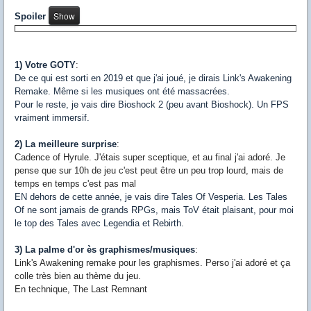
Spoiler
1) Votre GOTY
:
De ce qui est sorti en 2019 et que j'ai joué, je dirais Link's Awakening
Remake. Même si les musiques ont été massacrées.
Pour le reste, je vais dire Bioshock 2 (peu avant Bioshock). Un FPS
vraiment immersif.
2) La meilleure surprise
:
Cadence of Hyrule. J'étais super sceptique, et au final j'ai adoré. Je
pense que sur 10h de jeu c'est peut être un peu trop lourd, mais de
temps en temps c'est pas mal
EN dehors de cette année, je vais dire Tales Of Vesperia. Les Tales
Of ne sont jamais de grands RPGs, mais ToV était plaisant, pour moi
le top des Tales avec Legendia et Rebirth.
3) La palme d'or ès graphismes/musiques
:
Link's Awakening remake pour les graphismes. Perso j'ai adoré et ça
colle très bien au thème du jeu.
En technique, The Last Remnant