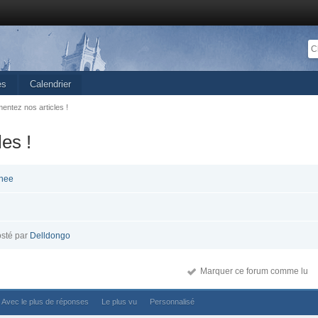
es
Calendrier
ntez nos articles !
es !
nee
sté par
Delldongo
Marquer ce forum comme lu
Avec le plus de réponses
Le plus vu
Personnalisé