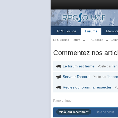
RPG Soluce
Forums
Membr
RPG Soluce - Forum
→
RPG Soluce
→
Comme
Commentez nos articl
Le forum est fermé
Posté par
Ten
Serveur Discord
Posté par
Tennee
Règles du forum, à respecter
Po
Page unique
Mis à jour récemment
Date de début