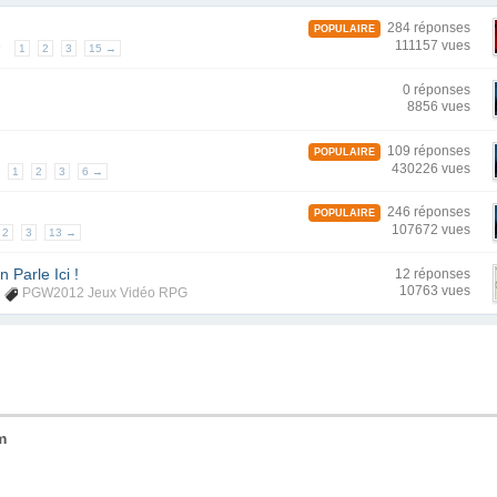
284 réponses
POPULAIRE
111157 vues
9
1
2
3
15 →
0 réponses
8856 vues
109 réponses
POPULAIRE
430226 vues
1
2
3
6 →
246 réponses
POPULAIRE
107672 vues
2
3
13 →
Parle Ici !
12 réponses
10763 vues
PGW2012 Jeux Vidéo RPG
m