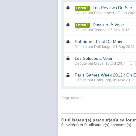
Les Reviews Du Site
ÉPINGLÉ
Débuté par
Riskbreaker
,
17 Jun 200
Dossiers À Venir
ÉPINGLÉ
Débuté par
Tennee
,
06 Nov 2015
Rubrique : L'ost Du Mois
Débuté par
Delldongo
,
01 Sep 2015
Les Soluces à Venir
Débuté par
brave
,
13 Oct 2007
1
Paris Games Week 2012 : On En 
Débuté par
Chris17cp
,
05 Nov 2012
Page unique
0 utilisateur(s) parcour(en)t ce foru
0 invité(s) et 0 utilisateur(s) anonyme(s)