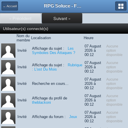
RPG Soluce - Forum
← Accueil
« Précédent
Suivant »
Utilisateur(s) connecté(s)
Nom du
Localisation
Heure
membre
07 August
Aucune
Affichage du sujet :
Les
Invité
2026 à
option
Symboles Des Attaques ?
00:12
disponible
07 August
Aucune
Affichage du sujet :
Rubrique
Invité
2026 à
option
: L'ost Du Mois
00:12
disponible
07 August
Aucune
Invité
Recherche en cours...
2026 à
option
00:12
disponible
07 August
Aucune
Affichage du profil de
Invité
2026 à
option
theblackoni
00:12
disponible
07 August
Aucune
Invité
Affichage du forum :
Jeux
2026 à
option
00:12
disponible