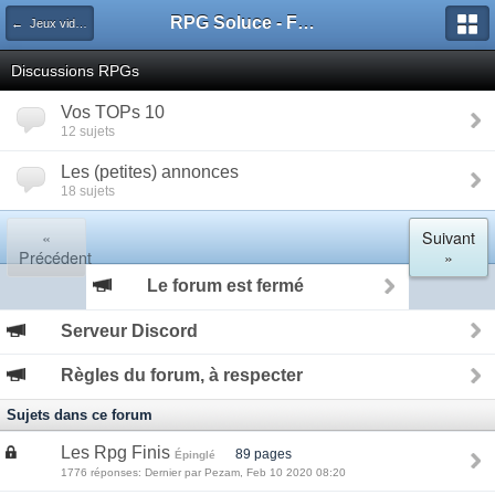
RPG Soluce - Forum
← Jeux vidéos
Discussions RPGs
Vos TOPs 10
12 sujets
Les (petites) annonces
18 sujets
«
Suivant
Précédent
»
Le forum est fermé
Serveur Discord
Règles du forum, à respecter
Sujets dans ce forum
Les Rpg Finis
89 pages
Épinglé
1776 réponses: Dernier par Pezam, Feb 10 2020 08:20