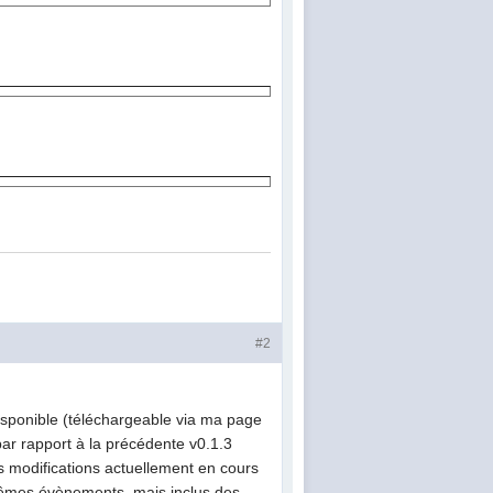
#2
isponible (téléchargeable via ma page
par rapport à la précédente v0.1.3
es modifications actuellement en cours
mêmes évènements, mais inclus des