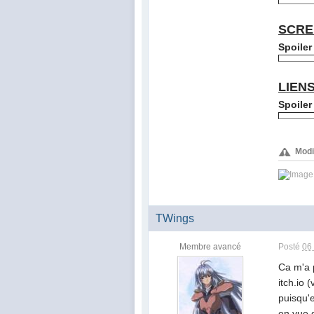
SCRE
Spoiler
LIEN
Spoiler
Modi
TWings
Membre avancé
Posté
06
Ca m'a 
itch.io 
puisqu'e
en vue 