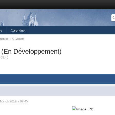
es
Calendrier
tion et RPG Making
l (En Développement)
 09:45
 March 2019 à 09:45