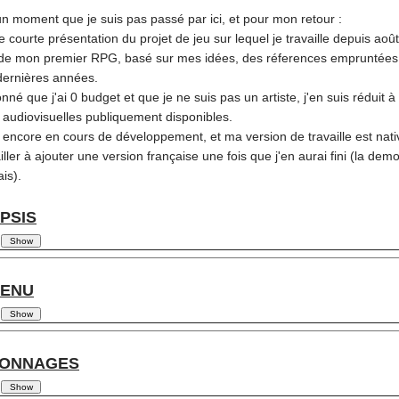
un moment que je suis pas passé par ici, et pour mon retour :
e courte présentation du projet de jeu sur lequel je travaille depuis aoû
it de mon premier RPG, basé sur mes idées, des réferences empruntées ça
dernières années.
nné que j'ai 0 budget et que je ne suis pas un artiste, j'en suis rédui
 audiovisuelles publiquement disponibles.
 encore en cours de développement, et ma version de travaille est native
iller à ajouter une version française une fois que j'en aurai fini (la de
ais).
PSIS
ENU
ONNAGES