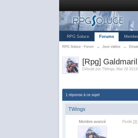
RPG Soluce
Forums
Membr
RPG Soluce - Forum
→
Jeux vidéos
→
Emula
[Rpg] Galdmari
Débuté par
TWings
,
Mar 28 2019
1 réponse à ce sujet
TWings
Membre avancé
Posté
28