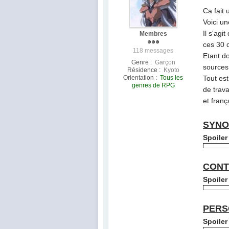
Ca fait 
Voici un
Il s'ag
Membres
ces 30 
118 messages
Etant do
Genre :
Garçon
sources
Résidence :
Kyoto
Orientation :
Tous les
Tout est
genres de RPG
de trava
et franç
SYNO
Spoiler
CONT
Spoiler
PERS
Spoiler