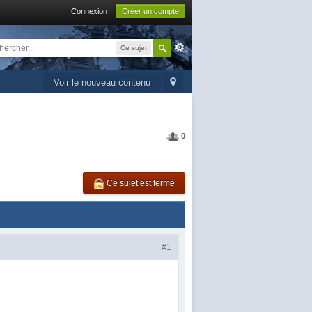
Connexion
Créer un compte
Ce sujet
Voir le nouveau contenu
0
Ce sujet est fermé
#1