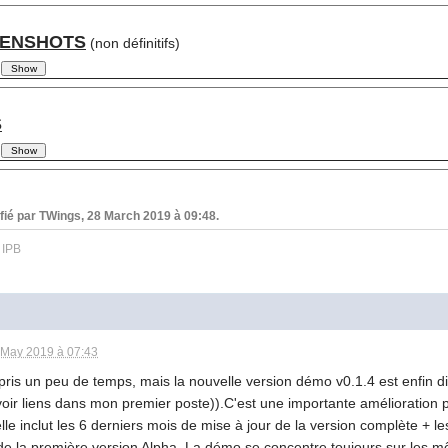
ENSHOTS
(non définitifs)
S
fié par TWings, 28 March 2019 à 09:48.
 May 2019 à 07:43
pris un peu de temps, mais la nouvelle version démo v0.1.4 est enfin d
(voir liens dans mon premier poste)).C'est une importante amélioration 
lle inclut les 6 derniers mois de mise à jour de la version complète + l
de la première version Alpha..La démo se concentre toujours sur les 