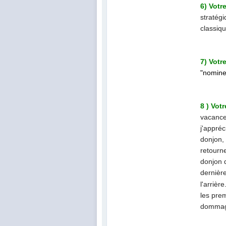
6) Votr
stratégi
classiqu
7) Votr
"nomine
8 ) Vot
vacances
j'appréc
donjon, 
retourne
donjon 
dernièr
l'arrièr
les prem
dommage