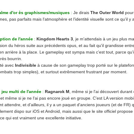
alme d'or ès graphismes/musiques
:
Je dirais
The Outer World
pour
es, pas parfaits mais l'atmosphère et l'identité visuelle sont ce qu'il y 
ption de l'année
:
Kingdom Hearts 3
, je m'attendais à un jeu plus m
ion du héros suite aux précédents opus, et au fait qu'il grandisse entr
en arrière à la place. Le gameplay est sympa mais c'est tout, parce qu'i
très bourrin.
ité avec
Indivisible
à cause de son gameplay trop porté sur le plateformi
ombats trop simples), et surtout extrêmement frustrant par moment.
e jeu multi de l'année
:
Ragnarok M
, même si je l'ai découvert duran
et même si je ne l'ai pas encore joué en groupe. C'est LA version mobil
t attendre, et d'ailleurs, il y a un paquet d'anciens joueurs (et de FR) qu
lement dispo sur iOS et Android, mais aussi que le site officiel propos
ce qui est vraiment une excellente initiative.