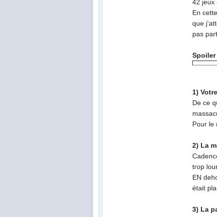
42 jeux
En cett
que j'a
pas par
Spoiler
1) Vot
De ce qu
massac
Pour le 
2) La m
Cadence 
trop lo
EN deho
était pl
3) La p