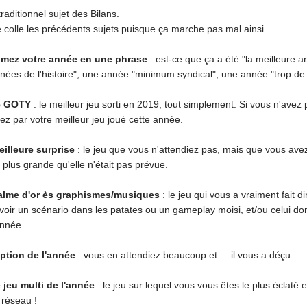
 traditionnel sujet des Bilans.
e colle les précédents sujets puisque ça marche pas mal ainsi
umez votre année en une phrase
: est-ce que ça a été "la meilleure 
nnées de l'histoire", une année "minimum syndical", une année "trop de 
re GOTY
: le meilleur jeu sorti en 2019, tout simplement. Si vous n'avez 
z par votre meilleur jeu joué cette année.
eilleure surprise
: le jeu que vous n'attendiez pas, mais que vous ave
 plus grande qu'elle n'était pas prévue.
alme d'or ès graphismes/musiques
: le jeu qui vous a vraiment fait 
avoir un scénario dans les patates ou un gameplay moisi, et/ou celui d
année.
ption de l'année
: vous en attendiez beaucoup et ... il vous a déçu.
e jeu multi de l'année
: le jeu sur lequel vous vous êtes le plus éclaté 
 réseau !