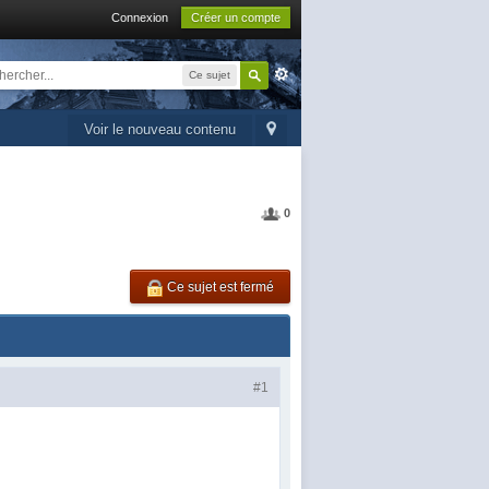
Connexion
Créer un compte
Ce sujet
Voir le nouveau contenu
0
Ce sujet est fermé
#1