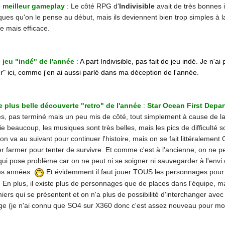
e meilleur gameplay
:
Le côté RPG d'
Indivisible
avait de très bonnes 
ques qu'on le pense au début, mais ils deviennent bien trop simples à la
e mais efficace.
e jeu "indé" de l'année
:
A part Indivisible, pas fait de jeu indé. Je n'a
r" ici, comme j'en ai aussi parlé dans ma déception de l'année.
re plus belle découverte "retro" de l'année
:
Star Ocean First Depar
, pas terminé mais un peu mis de côté, tout simplement à cause de la d
ie beaucoup, les musiques sont très belles, mais les pics de difficulté 
on va au suivant pour continuer l'histoire, mais on se fait littéralement
r farmer pour tenter de survivre. Et comme c'est à l'ancienne, on ne p
qui pose problème car on ne peut ni se soigner ni sauvegarder à l'env
es années.
Et évidemment il faut jouer TOUS les personnages pour le
e. En plus, il existe plus de personnages que de places dans l'équipe, 
iers qui se présentent et on n'a plus de possibilité d'interchanger avec
 (je n'ai connu que SO4 sur X360 donc c'est assez nouveau pour moi