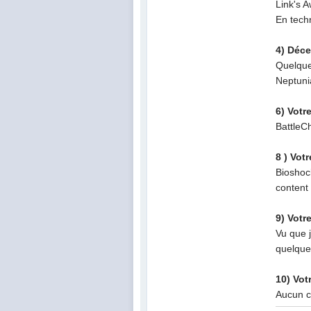
Link's 
En tech
4) Déce
Quelque
Neptuni
6) Votr
BattleC
8 ) Vot
Bioshock
content 
9) Votr
Vu que 
quelque
10) Vot
Aucun ce