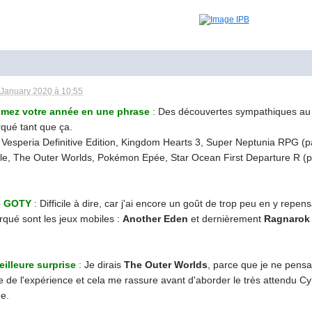
 January 2020 à 10:55
umez votre année en une phrase
:
Des découvertes sympathiques au c
qué tant que ça.
f Vesperia Definitive Edition, Kingdom Hearts 3, Super Neptunia RPG (pa
ible, The Outer Worlds, Pokémon Epée, Star Ocean First Departure R (p
re GOTY
:
Difficile à dire, car j'ai encore un goût de trop peu en y repen
rqué sont les jeux mobiles :
Another Eden
et dernièrement
Ragnarok
eilleure surprise
:
Je dirais
The Outer Worlds
, parce que je ne pensai
ite de l'expérience et cela me rassure avant d'aborder le très attendu 
e.