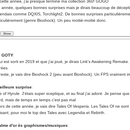
 cette année, j'ai presque terminé ma collection 360! GOGO
e année, quelques bonnes surprises mais je dirais beaucoup de décepti
ttendais comme DQXIS, Torchlight2. De bonnes surprises particulièremen
ticulièrement (genre Bioshock). Un peu moitié-moitié donc.
re GOTY
:
i est sorti en 2019 et que j'ai joué, je dirais Link's Awakening Remak
rées.
reste, je vais dire Bioshock 2 (peu avant Bioshock). Un FPS vraiment i
eilleure surprise
:
of Hyrule. J'étais super sceptique, et au final j'ai adoré. Je pense que
urd, mais de temps en temps c'est pas mal
rs de cette année, je vais dire Tales Of Vesperia. Les Tales Of ne so
aisant, pour moi le top des Tales avec Legendia et Rebirth.
alme d'or ès graphismes/musiques
: