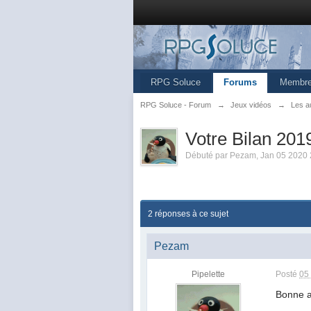
RPG Soluce
Forums
Membr
RPG Soluce - Forum
→
Jeux vidéos
→
Les a
Votre Bilan 201
Débuté par
Pezam
,
Jan 05 2020 
2 réponses à ce sujet
Pezam
Pipelette
Posté
05
Bonne 