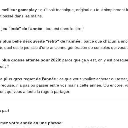
e meilleur gameplay
: qu'il soit technique, original ou tout simplement
it passé dans les mains.
e jeu "indé" de l'année
: tout est dans le titre !
re plus belle découverte "retro" de l'année
: parce que chacun a enco
r, quel est le jeu issu d'une ancienne génération de consoles qui vous
e plus grosse attente pour 2020
: parce que ça y est, on y est presque
ment ?
re plus gros regret de l'année
: ce que vous vouliez acheter ou tester
 requise, n'a pas pu passer entre vos mains cette année. Ou encore, v
nt qui vous a foutu la rage à partager.
________________________________________________________
 part
umez votre année en une phrase
: