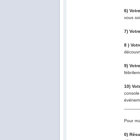
6) Votr
vous so
7) Votr
8 ) Vot
découvri
9) Votr
fébrile
10) Vot
console
événeme
______
Pour ma
0) Rés