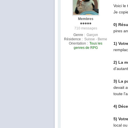
Voici le
Je copi
Membres
0) Rés
710 messages
pires a
Genre :
Garçon
Résidence :
Suisse - Berne
1) Vot
Orientation :
Tous les
genres de RPG
remplace
2) La m
d'autant
3) La p
devait 
toute l'
4) Déce
5) Votr
local ou