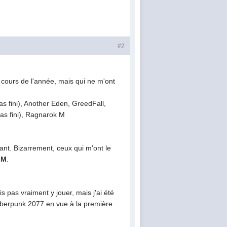
#2
ours de l'année, mais qui ne m'ont
s fini), Another Eden, GreedFall,
as fini), Ragnarok M
sant. Bizarrement, ceux qui m'ont le
 M
.
s pas vraiment y jouer, mais j'ai été
Cyberpunk 2077 en vue à la première