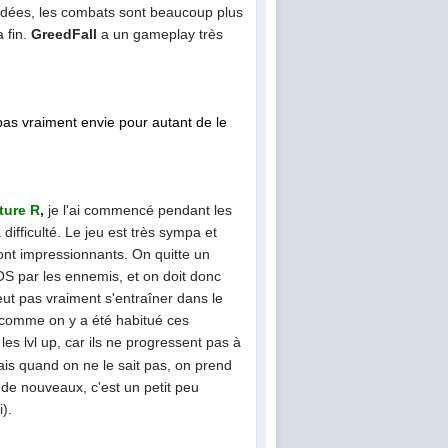
idées, les combats sont beaucoup plus
 fin.
GreedFall
a un gameplay très
i pas vraiment envie pour autant de le
ture R
,
je l'ai commencé pendant les
ifficulté. Le jeu est très sympa et
sont impressionnants. On quitte un
 OS par les ennemis, et on doit donc
eut pas vraiment s'entraîner dans le
i comme on y a été habitué ces
s lvl up, car ils ne progressent pas à
mais quand on ne le sait pas, on prend
 de nouveaux, c'est un petit peu
).