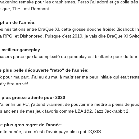
Awakening remake pour les graphismes. Perso j'ai adoré et ça colle très
nique, The Last Remnant
ption de l'année
:
s hésitations entre DraQue XI, cette grosse douche froide; Bioshock I
a RPG; et Dishonored. Puisque c'est 2019, je vais dire DraQue XI Swit
e meilleur gameplay
:
hasers parce que la complexité du gameplay est bluffante pour du tour 
re plus belle découverte "retro" de l'année
:
 pour ma part. J'ai eu du mal à maîtriser ma peur initiale qui était resté
d'y être arrivé!
e plus grosse attente pour 2020
:
j'ai enfin un PC, j'attend vraiment de pouvoir me mettre à pleins de j
s anciens de mes jeux favoris comme LBA 1&2, Jazz Jackrabbit 2.
re plus gros regret de l'année
:
tte année, si ce n'est d'avoir payé plein pot DQXIS