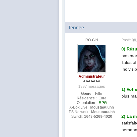
Tennee
RO-Girl
Posté
08
0) Rés
pas mar
Tales o
Indivis
Administrateur
1997 messages
1) Vot
Genre :
Fille
plus ma
Résidence :
Eure
Orientation :
RPG
X-Box Live :
Moustaauuhh
PS Network :
Moustaauuhh
2) La m
Switch:
1643-5269-4020
satisfa
personn