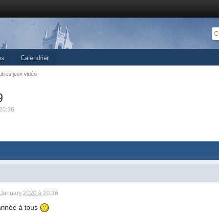
es
Calendrier
utres jeux vidéo
9
20:36
 January 2020 à 20:36
année à tous