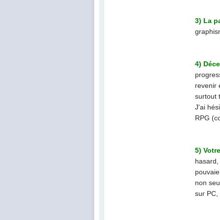
3) La p
graphism
4) Déce
progress
revenir 
surtout 
J'ai hés
RPG (
c
5) Votr
hasard, 
pouvaien
non seu
sur PC, 