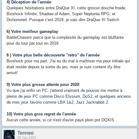
4) Déception de l'année
:
Quelques hésitations entre DraQue XI, cette grosse douche froide;
Bioshock Infinite; Shadow of Adam; Super Neptunia RPG; et
Dishonored. Puisque c'est 2019, je vais dire DraQue XI Switch.
6) Votre meilleur gameplay
:
BattleChasers parce que la complexité du gameplay est bluffante
pour du tour par tour en 2019.
8 ) Votre plus belle découverte "retro" de l'année
:
Bioshock pour ma part. J'ai eu du mal à maîtriser ma peur initiale qui
était restée depuis la sortie du jeu, mais je suis content d'y être
arrivé!
9) Votre plus grosse attente pour 2020
:
Vu que j'ai enfin un PC, j'attend vraiment de pouvoir me mettre à
pleins de jeux PC comme Disco Elysium, DoS2, et quelques anciens
de mes jeux favoris comme LBA 1&2, Jazz Jackrabbit 2.
10) Votre plus gros regret de l'année
:
Aucun cette année, si ce n'est d'avoir payé plein pot DQXIS
Tennee
08 Jan 2020