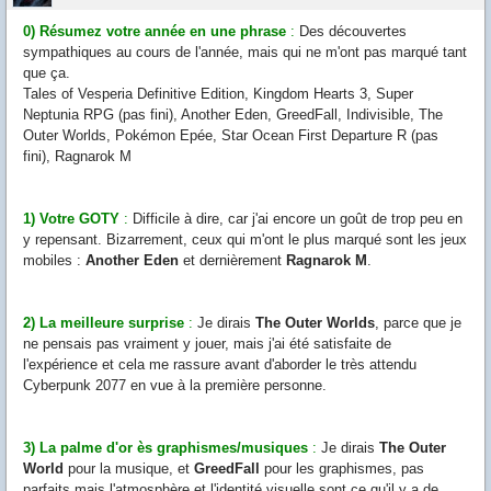
0) Résumez votre année en une phrase
:
Des découvertes
sympathiques au cours de l'année, mais qui ne m'ont pas marqué tant
que ça.
Tales of Vesperia Definitive Edition, Kingdom Hearts 3, Super
Neptunia RPG (pas fini), Another Eden, GreedFall, Indivisible, The
Outer Worlds, Pokémon Epée, Star Ocean First Departure R (pas
fini), Ragnarok M
1) Votre GOTY
:
Difficile à dire, car j'ai encore un goût de trop peu en
y repensant. Bizarrement, ceux qui m'ont le plus marqué sont les jeux
mobiles :
Another Eden
et dernièrement
Ragnarok M
.
2) La meilleure surprise
:
Je dirais
The Outer Worlds
, parce que je
ne pensais pas vraiment y jouer, mais j'ai été satisfaite de
l'expérience et cela me rassure avant d'aborder le très attendu
Cyberpunk 2077 en vue à la première personne.
3) La palme d'or ès graphismes/musiques
:
Je dirais
The Outer
World
pour la musique, et
GreedFall
pour les graphismes, pas
parfaits mais l'atmosphère et l'identité visuelle sont ce qu'il y a de