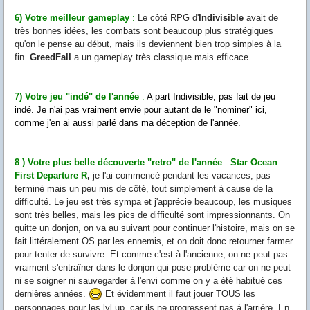
6) Votre meilleur gameplay
:
Le côté RPG d'
Indivisible
avait de
très bonnes idées, les combats sont beaucoup plus stratégiques
qu'on le pense au début, mais ils deviennent bien trop simples à la
fin.
GreedFall
a un gameplay très classique mais efficace.
7) Votre jeu "indé" de l'année
:
A part Indivisible, pas fait de jeu
indé. Je n'ai pas vraiment envie pour autant de le "nominer" ici,
comme j'en ai aussi parlé dans ma déception de l'année.
8 ) Votre plus belle découverte "retro" de l'année
:
Star Ocean
First Departure R
,
je l'ai commencé pendant les vacances, pas
terminé mais un peu mis de côté, tout simplement à cause de la
difficulté. Le jeu est très sympa et j'apprécie beaucoup, les musiques
sont très belles, mais les pics de difficulté sont impressionnants. On
quitte un donjon, on va au suivant pour continuer l'histoire, mais on se
fait littéralement OS par les ennemis, et on doit donc retourner farmer
pour tenter de survivre. Et comme c'est à l'ancienne, on ne peut pas
vraiment s'entraîner dans le donjon qui pose problème car on ne peut
ni se soigner ni sauvegarder à l'envi comme on y a été habitué ces
dernières années.
Et évidemment il faut jouer TOUS les
personnages pour les lvl up, car ils ne progressent pas à l'arrière. En