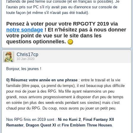
l'attends de pied ferme sur console (et en français si possible). Je
l'aurais pris sur PC s'il n'y avait pas eu d'annonce sur console de
toute façon (et même s'il n'avait pas été traduit).
Pensez à voter pour votre RPGOTY 2019 via
notre sondage
! Et n'hésitez pas à nous donner
votre point de vue sur le site dans les
questions optionnelles.
Chris17cp
10 Jan 2020
Bonjour, les jeunes !
0) Résumez votre année en une phrase
: entre le travail et la vie
familiale (être papa, ça prend du temps), il est beaucoup plus difficile
pour moi de jouer à des RPG. Ma fille ayant néanmoins un peu
grandi, nous arrivons progressivement à disposer d'un peu de temps
en soirée (en plus des week-ends pendant ses siestes) mais c'est
chaud pour du RPG. Du coup, nous avons pu jouer un petit peu.
Nos RPG finis en 2019 sont :
Ni no Kuni 2
,
Final Fantasy XII
Remaster
,
Dragon Quest XI
et
Fire Emblem Three Houses
.