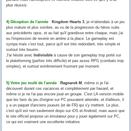
plus réussis.
4) Déception de l'année
:
Kingdom Hearts 3
, je m'attendais à un jeu
plus mature et plus sombre, au vu de la progression du héros suite
aux précédents opus, et au fait qu'il grandisse entre chaque, mais j'ai
eu l'impression de revenir en arrière à la place. Le gameplay est
sympa mais c'est tout, parce qu'il est très redondant, très simple et
surtout très bourrin.
J'ai hésité avec
Indivisible
à cause de son gameplay trop porté sur
le plateforming (parfois très difficile) et pas assez RPG (
combats trop
simples), et surtout extrêmement frustrant par moment.
5) Votre jeu multi de l'année
:
Ragnarok M
, même si je l'ai
découvert durant ces vacances et complètement par hasard, et
même si je ne l'ai pas encore joué en groupe. C'est LA version mobile
que les fans du jeu d'origine sur PC pouvaient attendre, et d'ailleurs, il
y a un paquet d'anciens joueurs (et de FR) qui s'y mettent. Le plus,
c'est qu'il est non seulement dispo sur iOS et Android, mais aussi que
le site officiel propose un émulateur pour y jouer également sur PC,
ce qui est vraiment une excellente initiative.