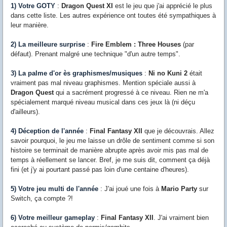
1) Votre GOTY
:
Dragon Quest XI
est le jeu que j'ai apprécié le plus
dans cette liste. Les autres expérience ont toutes été sympathiques à
leur manière.
2) La meilleure surprise
:
Fire Emblem : Three Houses
(par
défaut). Prenant malgré une technique "d'un autre temps".
3) La palme d'or ès graphismes/musiques
:
Ni no Kuni 2
était
vraiment pas mal niveau graphismes. Mention spéciale aussi à
Dragon Quest
qui a sacrément progressé à ce niveau. Rien ne m'a
spécialement marqué niveau musical dans ces jeux là (ni déçu
d'ailleurs).
4) Déception de l'année
:
Final Fantasy XII
que je découvrais. Allez
savoir pourquoi, le jeu me laisse un drôle de sentiment comme si son
histoire se terminait de manière abrupte après avoir mis pas mal de
temps à réellement se lancer. Bref, je me suis dit, comment ça déjà
fini (et j'y ai pourtant passé pas loin d'une centaine d'heures).
5) Votre jeu multi de l'année
: J'ai joué une fois à
Mario Party
sur
Switch, ça compte ?!
6) Votre meilleur gameplay
:
Final Fantasy XII
. J'ai vraiment bien