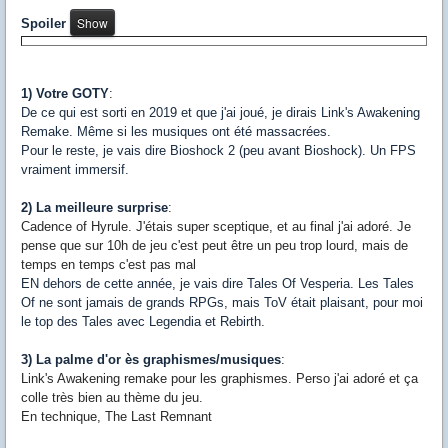
Spoiler
1) Votre GOTY
:
De ce qui est sorti en 2019 et que j'ai joué, je dirais Link's Awakening
Remake. Même si les musiques ont été massacrées.
Pour le reste, je vais dire Bioshock 2 (peu avant Bioshock). Un FPS
vraiment immersif.
2) La meilleure surprise
:
Cadence of Hyrule. J'étais super sceptique, et au final j'ai adoré. Je
pense que sur 10h de jeu c'est peut être un peu trop lourd, mais de
temps en temps c'est pas mal
EN dehors de cette année, je vais dire Tales Of Vesperia. Les Tales
Of ne sont jamais de grands RPGs, mais ToV était plaisant, pour moi
le top des Tales avec Legendia et Rebirth.
3) La palme d'or ès graphismes/musiques
:
Link's Awakening remake pour les graphismes. Perso j'ai adoré et ça
colle très bien au thème du jeu.
En technique, The Last Remnant