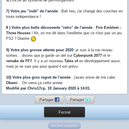
accroché au système de permis/gambits.
7) Votre jeu "indé" de l'année
: Bah heu, j'ai changé des couches en
toute indépendance !
8 ) Votre plus belle découverte "retro" de l'année
:
Fire Emblem :
Three Houses
! Ah, on me dit dans l'oreillette que ce n'est pas un jeu
PS2 ? Diantre
9) Votre plus grosse attente pour 2020
: je suis à la rue niveau
sorties... disons que je garde un œil sur
Cyberpunk 2077
et le
r
emake de FF7
. Il y a un nouveau
Tales of
en développement aussi,
mais je ne sais pas pour quand il est prévu.
10) Votre plus gros regret de l'année
: j'avais envie de me caler
Okami
... On verra ça cette année
Modifié par Chris17cp, 10 January 2020 à 14:01.
Partager
Partager
Fermé
Version complète