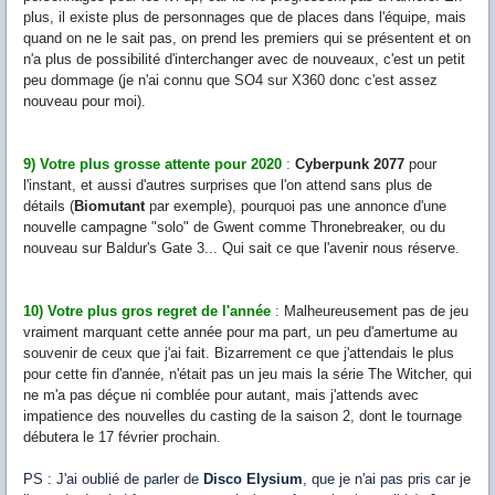
plus, il existe plus de personnages que de places dans l'équipe, mais
quand on ne le sait pas, on prend les premiers qui se présentent et on
n'a plus de possibilité d'interchanger avec de nouveaux, c'est un petit
peu dommage (je n'ai connu que SO4 sur X360 donc c'est assez
nouveau pour moi).
9) Votre plus grosse attente pour 2020
:
Cyberpunk 2077
pour
l'instant, et aussi d'autres surprises que l'on attend sans plus de
détails (
Biomutant
par exemple), pourquoi pas une annonce d'une
nouvelle campagne "solo" de Gwent comme Thronebreaker, ou du
nouveau sur Baldur's Gate 3... Qui sait ce que l'avenir nous réserve.
10) Votre plus gros regret de l'année
:
Malheureusement pas de jeu
vraiment marquant cette année pour ma part, un peu d'amertume au
souvenir de ceux que j'ai fait. Bizarrement ce que j'attendais le plus
pour cette fin d'année, n'était pas un jeu mais la série The Witcher, qui
ne m'a pas déçue ni comblée pour autant, mais j'attends avec
impatience des nouvelles du casting de la saison 2, dont le tournage
débutera le 17 février prochain.
PS : J'ai oublié de parler de
Disco Elysium
, que je n'ai pas pris car je