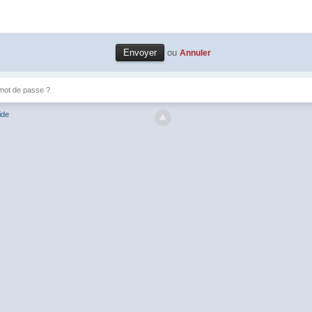
ou
Annuler
mot de passe ?
ide