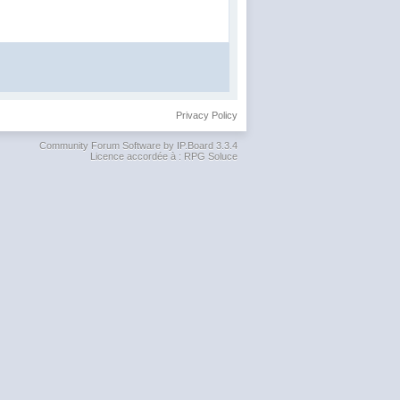
Privacy Policy
Community Forum Software by IP.Board 3.3.4
Licence accordée à : RPG Soluce