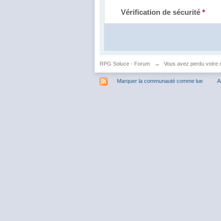
Vérification de sécurité
*
RPG Soluce - Forum
→
Vous avez perdu votre 
Marquer la communauté comme lue
A