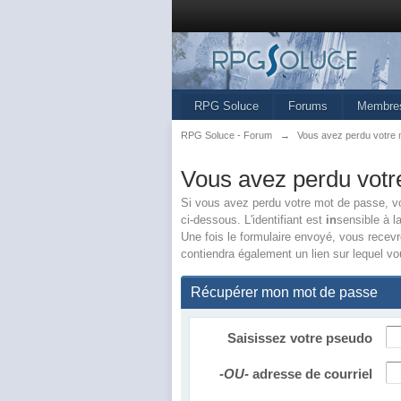
RPG Soluce
Forums
Membre
RPG Soluce - Forum
→
Vous avez perdu votre 
Vous avez perdu votr
Si vous avez perdu votre mot de passe, vous
ci-dessous. L'identifiant est
in
sensible à l
Une fois le formulaire envoyé, vous recevre
contiendra également un lien sur lequel vou
Récupérer mon mot de passe
Saisissez votre pseudo
-OU-
adresse de courriel