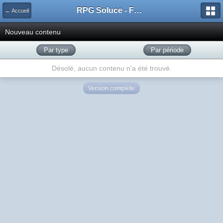
RPG Soluce - Forum
← Accueil
Nouveau contenu
Par type
Par période
Désolé, aucun contenu n'a été trouvé.
Version complète