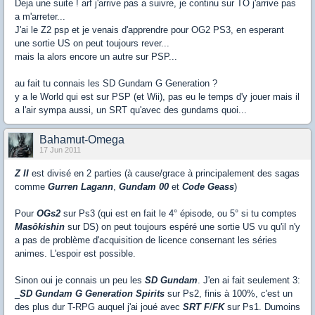
Deja une suite ! arf j'arrive pas a suivre, je continu sur TO j'arrive pas
a m'arreter...
J'ai le Z2 psp et je venais d'apprendre pour OG2 PS3, en esperant
une sortie US on peut toujours rever...
mais la alors encore un autre sur PSP...
au fait tu connais les SD Gundam G Generation ?
y a le World qui est sur PSP (et Wii), pas eu le temps d'y jouer mais il
a l'air sympa aussi, un SRT qu'avec des gundams quoi...
Bahamut-Omega
17 Jun 2011
Z II
est divisé en 2 parties (à cause/grace à principalement des sagas
comme
Gurren Lagann
,
Gundam 00
et
Code Geass
)
Pour
OGs2
sur Ps3 (qui est en fait le 4° épisode, ou 5° si tu comptes
Masôkishin
sur DS) on peut toujours espéré une sortie US vu qu'il n'y
a pas de problème d'acquisition de licence consernant les séries
animes. L'espoir est possible.
Sinon oui je connais un peu les
SD Gundam
. J'en ai fait seulement 3:
_
SD Gundam G Generation Spirits
sur Ps2, finis à 100%, c'est un
des plus dur T-RPG auquel j'ai joué avec
SRT F
/
FK
sur Ps1. Dumoins