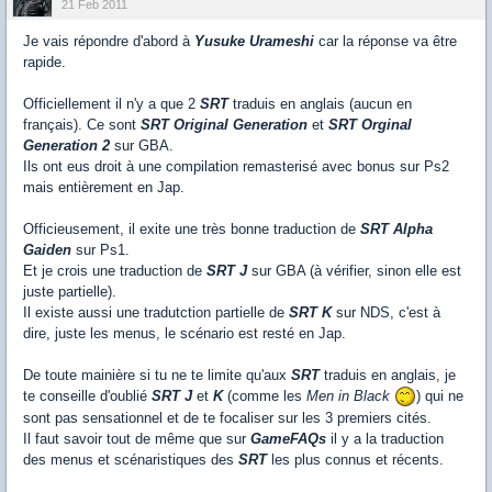
21 Feb 2011
Je vais répondre d'abord à
Yusuke Urameshi
car la réponse va être
rapide.
Officiellement il n'y a que 2
SRT
traduis en anglais (aucun en
français). Ce sont
SRT Original Generation
et
SRT Orginal
Generation 2
sur GBA.
Ils ont eus droit à une compilation remasterisé avec bonus sur Ps2
mais entièrement en Jap.
Officieusement, il exite une très bonne traduction de
SRT Alpha
Gaiden
sur Ps1.
Et je crois une traduction de
SRT J
sur GBA (à vérifier, sinon elle est
juste partielle).
Il existe aussi une tradutction partielle de
SRT K
sur NDS, c'est à
dire, juste les menus, le scénario est resté en Jap.
De toute mainière si tu ne te limite qu'aux
SRT
traduis en anglais, je
te conseille d'oublié
SRT J
et
K
(comme les
Men in Black
) qui ne
sont pas sensationnel et de te focaliser sur les 3 premiers cités.
Il faut savoir tout de même que sur
GameFAQs
il y a la traduction
des menus et scénaristiques des
SRT
les plus connus et récents.