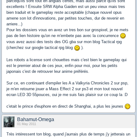
parcequ'ils sont tout en anglais certes, mais aussi parce qu'ils sont
excellents ! Ensuite SRW Alpha Gaiden est un peu vieux mais tres
bien traduit et le gameplay reste acceptable (chaque nouvel opus
amene son lot d'innovations, par petites touches, dur de revenir en
arriere...)
Pour les dossiers vous en avez un tres bon sur grospixel, je ne mets
pas de lien histoire qu'on ne m'embete pas avec la concurrence
vous avez aussi des tests des OG gba sur mon blog Tactical rpg
(cherchez sur google tactical rpg blog
).
Les robots a license sont chouettes mais c'est bien le gameplay qui
est le premier atout de ces jeux, enfin pour moi, pour les petits
japonais c'est de retrouver leur anime préférés.
Sur ce, en continuant d'empiler les A a Valkyria Chronicles 2 sur psp,
je m'en retourne jouer a Mass Effect 2 sur ps3 et mon tout nouvel
ecran LED 3D 55pouces, oui je me suis fais plaisir sur ce coup la :D
c'etait le prince d'euphore en direct de Shanghai, a plus les jeunes
Bahamut-Omega
01 May 2011
Très intéressent ton blog, quand j'aurrais plus de temps j'y jetterais un