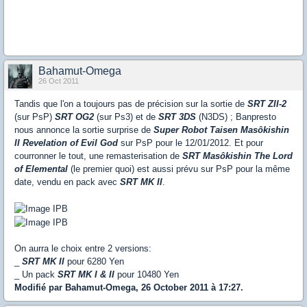
Bahamut-Omega
26 Oct 2011
Tandis que l'on a toujours pas de précision sur la sortie de
SRT ZII-2
(sur PsP)
SRT OG2
(sur Ps3) et de
SRT 3DS
(N3DS) ; Banpresto
nous annonce la sortie surprise de
Super Robot Taisen Masôkishin
II Revelation of Evil God
sur PsP pour le 12/01/2012. Et pour
courronner le tout, une remasterisation de
SRT Masôkishin The Lord
of Elemental
(le premier quoi) est aussi prévu sur PsP pour la même
date, vendu en pack avec
SRT MK II
.
On aurra le choix entre 2 versions:
_
SRT MK II
pour 6280 Yen
_ Un pack
SRT MK I & II
pour 10480 Yen
Modifié par Bahamut-Omega, 26 October 2011 à 17:27.