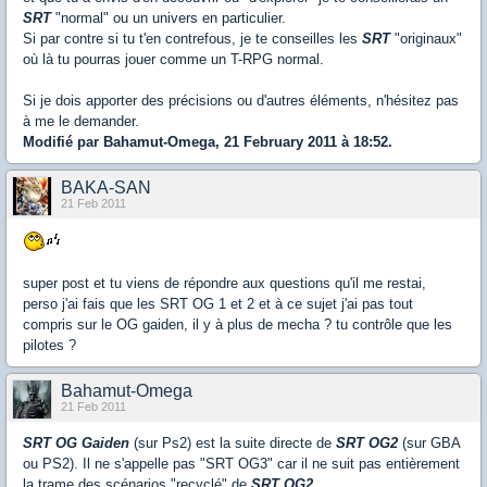
SRT
"normal" ou un univers en particulier.
Si par contre si tu t'en contrefous, je te conseilles les
SRT
"originaux"
où là tu pourras jouer comme un T-RPG normal.
Si je dois apporter des précisions ou d'autres éléments, n'hésitez pas
à me le demander.
Modifié par Bahamut-Omega, 21 February 2011 à 18:52.
BAKA-SAN
21 Feb 2011
super post et tu viens de répondre aux questions qu'il me restai,
perso j'ai fais que les SRT OG 1 et 2 et à ce sujet j'ai pas tout
compris sur le OG gaiden, il y à plus de mecha ? tu contrôle que les
pilotes ?
Bahamut-Omega
21 Feb 2011
SRT OG Gaiden
(sur Ps2) est la suite directe de
SRT OG2
(sur GBA
ou PS2). Il ne s'appelle pas "SRT OG3" car il ne suit pas entièrement
la trame des scénarios "recyclé" de
SRT OG2
.