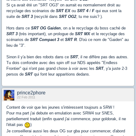
Si ça avait été un "SRT OG3" on aurrait eu normalement droit au
recyclage des scénarios de
SRT EX
ou
SRT 4
/
F
qui eux sont la
suite de
SRT 3
(recyclé dans
SRT OG2
, tu me suis? ).
Hors dans ce
SRT OG Gaiden
, on a le recyclage du boss caché de
SRT 3
(très important), un prologue de
SRT MX
et le recyclage des
scénarios de
SRT
Compact 3
et
SRT R
. D'où ce nom de "Gaiden" au
lieu de "3".
Sinon il y'a bien des robots dans ce
SRT
, il ne diffère pas des autres.
Tu dois confondre avec des spin off sur NDS appelés "Endless
Frontier" qui n'ont pas grand chose à voir avec les
SRT
, y'a juste 2-3
persos de
SRT
qui font leur apparitions dedans.
prince2phore
22 Feb 2011
Content de voir que les jeunes s'intéressent toujours a SRW !
Pour ma part j'ai debute en emulation avec SRW4 sur SNES,
partiellement traduit (enfin quand j'ai commence, pour goldorak, il ne
l'était pas
)
Je conseillerai aussi les deux OG sur gba pour commencer, d'abord