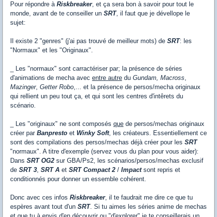
Pour répondre à
Riskbreaker
, et ça sera bon à savoir pour tout le
monde, avant de te conseiller un
SRT
, il faut que je dévellope le
sujet:
Il existe 2 "genres" (j'ai pas trouvé de meilleur mots) de
SRT
: les
"Normaux" et les "Originaux".
_ Les "normaux" sont carractériser par; la présence de séries
d'animations de mecha avec
entre autre
du
Gundam,
Macross
,
Mazinger
,
Getter Robo
,... et la présence de persos/mecha originaux
qui rellient un peu tout ça, et qui sont les centres d'intêrets du
scénario.
_ Les "originaux" ne sont composés
que
de persos/mechas originaux
créer par
Banpresto
et
Winky Soft
, les créateurs. Essentiellement ce
sont des compilations des persos/mechas déjà créer pour les
SRT
"normaux". A titre d'exemple (servez vous du plan pour vous aider):
Dans
SRT OG2
sur GBA/Ps2, les scénarios/persos/mechas exclusif
de
SRT 3
,
SRT A
et
SRT Compact 2
/
Impact
sont repris et
conditionnés pour donner un essemble cohérent.
Donc avec ces infos
Riskbreaker
, il te faudrait me dire ce que tu
espères avant tout d'un
SRT
. Si tu aimes les séries anime de mechas
et que tu à envis d'en découvrir ou "d'explorer" je te conseillerais un