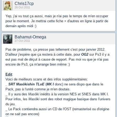
Chris17cp
26 Oct 2011
Yep, j'ai vu tout ça aussi, mais je n'ai pas le temps de m'en occuper
pour le moment. Je mettrai cette fiche + d'autres en ligne à partir de
demain après midi :)
Bahamut-Omega
27 Oct 2011
Pas de problème, ça presse pas tellement c'est pour janvier 2012.
D'ailleur j'espère que ça restera à cette date, pour
OG2
sur Ps3 il y a
eut pas mal de déçut à cause de repport. Pas moi vu que je n'ai pas
encore de Ps3, ça m'arrange bien même :)
Edit
:
Voici de meilleurs scans et des infos supplémentaires:
_ SRT Masôkishin TLoE
(
MK I
donc) ne sera dispo que dans le
Pack, pas à l'unité comme je m'en doutais.
_ Il y aura des
Masôki
inédits à la version NES et SNES dans MK I.
Pour infos, les
Masôki
sont des robot magique basique dans l'univers
du jeu.
_ Le Pack contiendra aussi un CD de l'OST (remasterisé ou d'origine
on ne sait pas encore)