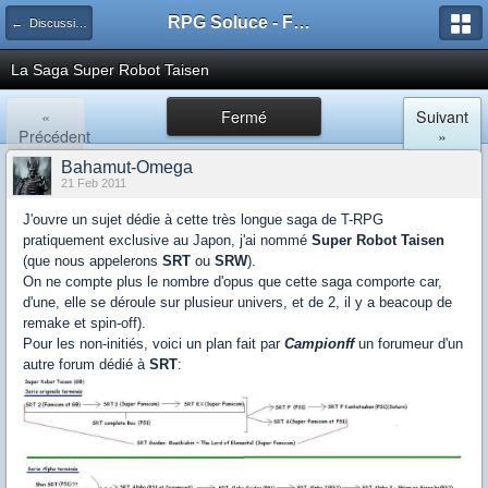
RPG Soluce - Forum
← Discussions RPGs
La Saga Super Robot Taisen
«
Fermé
Suivant
Précédent
»
Bahamut-Omega
21 Feb 2011
J'ouvre un sujet dédie à cette très longue saga de T-RPG
pratiquement exclusive au Japon, j'ai nommé
Super Robot Taisen
(que nous appelerons
SRT
ou
SRW
).
On ne compte plus le nombre d'opus que cette saga comporte car,
d'une, elle se déroule sur plusieur univers, et de 2, il y a beacoup de
remake et spin-off).
Pour les non-initiés, voici un plan fait par
Campionff
un forumeur d'un
autre forum dédié à
SRT
: