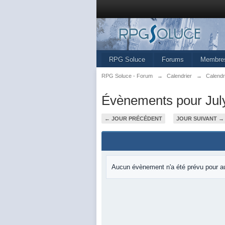
RPG Soluce
Forums
Membre
RPG Soluce - Forum
→
Calendrier
→
Calendr
Évènements pour Jul
← JOUR PRÉCÉDENT
JOUR SUIVANT →
Aucun évènement n'a été prévu pour au