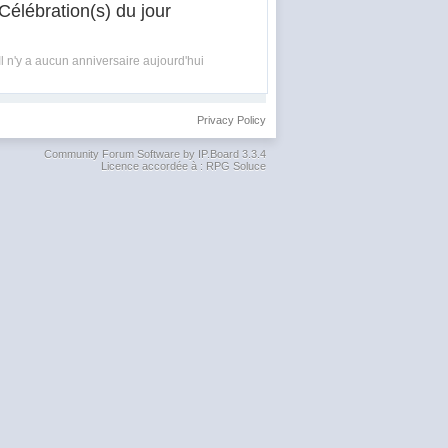
Célébration(s) du jour
Il n'y a aucun anniversaire aujourd'hui
Privacy Policy
Community Forum Software by IP.Board 3.3.4
Licence accordée à : RPG Soluce