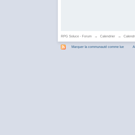
RPG Soluce - Forum
→
Calendrier
→
Calendr
Marquer la communauté comme lue
A