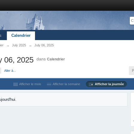
s
Calendrier
ier
→
July 2025
→
July 06, 2025
y 06, 2025
dans
Calendrier
P
Aller à...
Afficher le mois
Afficher la semaine
Afficher la journée
jourd'hui.