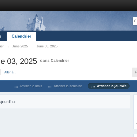
s
Calendrier
ier
→
June 2025
→
June 03, 2025
e 03, 2025
dans
Calendrier
P
Aller à...
Afficher le mois
Afficher la semaine
Afficher la journée
jourd'hui.