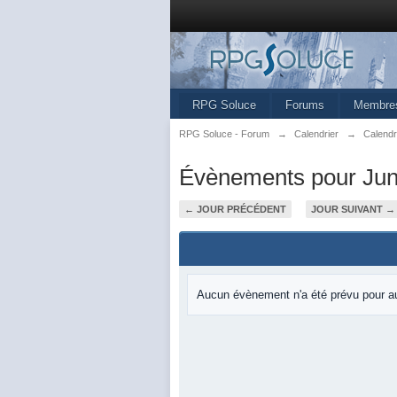
RPG Soluce
Forums
Membre
RPG Soluce - Forum
→
Calendrier
→
Calendr
Évènements pour Jun
← JOUR PRÉCÉDENT
JOUR SUIVANT →
Aucun évènement n'a été prévu pour au