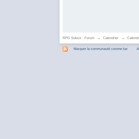
RPG Soluce - Forum
→
Calendrier
→
Calendr
Marquer la communauté comme lue
A