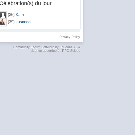
Célébration(s) du jour
(36)
Kath
(39)
kusanagi
Privacy Policy
Community Forum Software by IP.Board 3.3.4
Licence accordée à : RPG Soluce