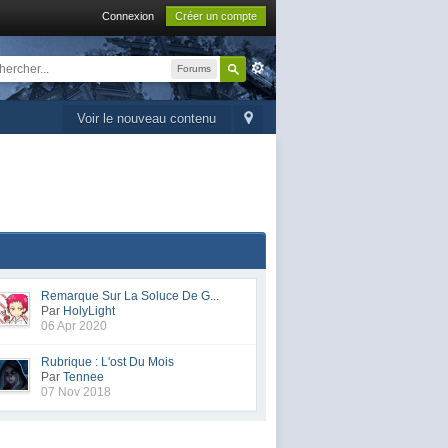
Connexion
Créer un compte
Forums
Voir le nouveau contenu
Remarque Sur La Soluce De G...
Par
HolyLight
06 Apr 2020
Rubrique : L'ost Du Mois
Par
Tennee
07 Nov 2018