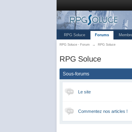
RPG Soluce
Forums
Membr
RPG Soluce - Forum
→
RPG Soluce
RPG Soluce
Sous-forums
Le site
Commentez nos articles !