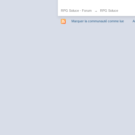
RPG Soluce - Forum
→
RPG Soluce
Marquer la communauté comme lue
A