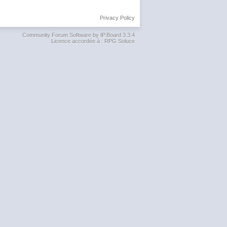
Privacy Policy
Community Forum Software by IP.Board 3.3.4
Licence accordée à : RPG Soluce